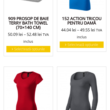
152 ACTION TRICOU
909 PROSOP DE BAIE
PENTRU DAMĂ
TERRY BATH TOWEL
(70×140 CM)
44.04
lei
–
49.55
lei
TVA
50.09
lei
–
52.48
lei
TVA
inclus
inclus
Selectează opțiunile
Selectează opțiunile