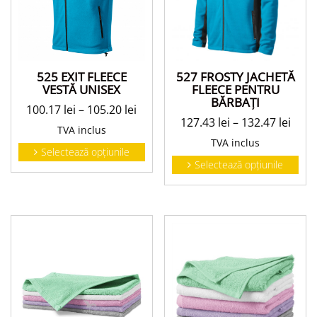
527 FROSTY JACHETĂ
525 EXIT FLEECE
FLEECE PENTRU
VESTĂ UNISEX
BĂRBAŢI
100.17
lei
–
105.20
lei
127.43
lei
–
132.47
lei
TVA inclus
TVA inclus
Selectează opțiunile
Selectează opțiunile