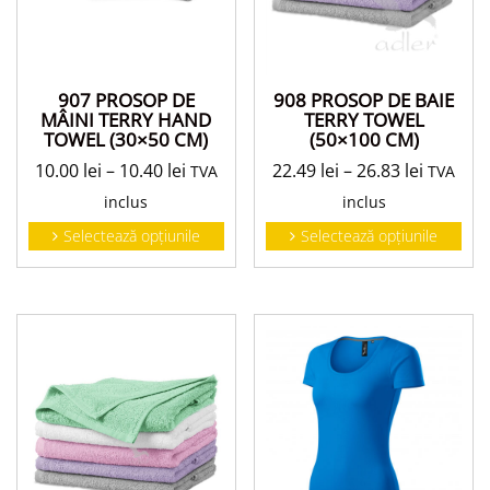
908 PROSOP DE BAIE
907 PROSOP DE
TERRY TOWEL
MÂINI TERRY HAND
(50×100 CM)
TOWEL (30×50 CM)
22.49
lei
–
26.83
lei
10.00
lei
–
10.40
lei
TVA
TVA
inclus
inclus
Selectează opțiunile
Selectează opțiunile