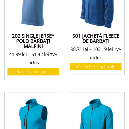
501 JACHETĂ FLEECE
202 SINGLE JERSEY
DE BĂRBAŢI
POLO BĂRBAŢI
MALFINI
98.71
lei
–
103.19
lei
TVA
41.99
lei
–
51.42
lei
TVA
inclus
inclus
Selectează opțiunile
Selectează opțiunile