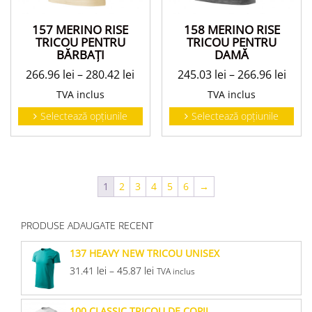
157 MERINO RISE
158 MERINO RISE
TRICOU PENTRU
TRICOU PENTRU
BĂRBAŢI
DAMĂ
266.96
lei
–
280.42
lei
245.03
lei
–
266.96
lei
TVA inclus
TVA inclus
Selectează opțiunile
Selectează opțiunile
1
2
3
4
5
6
→
PRODUSE ADAUGATE RECENT
137 HEAVY NEW TRICOU UNISEX
31.41
lei
–
45.87
lei
TVA inclus
100 CLASSIC TRICOU DE COPII