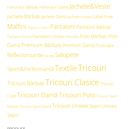
Jachete&Veste
Hanorace Bărbați
Hanorace Damă
Jachete Bărbați
Label Free
Jachete Damă
Jachete Unisex
Malfini
Pantaloni
Pantaloni Bărbați
Organic Cotton
Polo Bărbați
Polo
Pantaloni Unisex
Piccolio
Pantaloni Damă
Premium Bărbați
Damă
Premium Damă
Prosoape
Salopete
Reflectorizante
Sacoșe
Tricouri
Textile
Sport&Performanță
Tricouri Clasice
Tricouri Bărbați
Tricouri
Tricouri Damă
Tricouri Polo
Copii
Tricouri Sport
Tricouri Unisex
Şepci Unisex
Bărbați
Tricouri Sport Damă
Șepci
PRODUSE