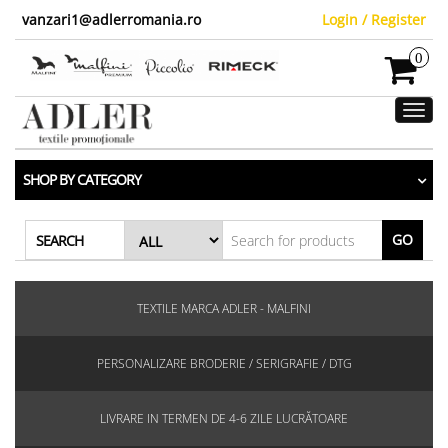
vanzari1@adlerromania.ro
Login / Register
0
Toggl
navig
SHOP BY CATEGORY
GO
SEARCH
TEXTILE MARCA ADLER - MALFINI
PERSONALIZARE BRODERIE / SERIGRAFIE / DTG
LIVRARE IN TERMEN DE 4-6 ZILE LUCRĂTOARE