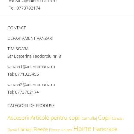
vanzari2@adlerromania.ro
Tel: 0773702174
CONTACT
DEPARTAMENT VANZARI
TIMISOARA
Str Ecaterina Teodoroiu nr. 8
vanzari1@adlerromania.ro
Tel: 0771335455
vanzari2@adlerromania.ro
Tel: 0773702174
CATEGORII DE PRODUSE
Articole pentru copii
Copii
Accesorii
Camuflaj
Cămăşi
Haine
Hanorace
Fleece
Cămăși
Damă
Fleece Unisex