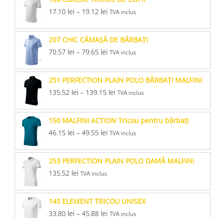
17.10
lei
–
19.12
lei
TVA inclus
207 CHIC CĂMAŞĂ DE BĂRBAŢI
70.57
lei
–
79.65
lei
TVA inclus
251 PERFECTION PLAIN POLO BĂRBAŢI MALFINI
135.52
lei
–
139.15
lei
TVA inclus
150 MALFINI ACTION Tricou pentru bărbaţi
46.15
lei
–
49.55
lei
TVA inclus
253 PERFECTION PLAIN POLO DAMĂ MALFINI
135.52
lei
TVA inclus
145 ELEMENT TRICOU UNISEX
33.80
lei
–
45.88
lei
TVA inclus