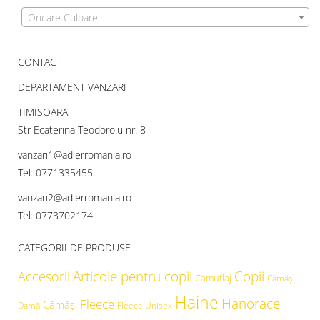
Oricare Culoare
CONTACT
DEPARTAMENT VANZARI
TIMISOARA
Str Ecaterina Teodoroiu nr. 8
vanzari1@adlerromania.ro
Tel: 0771335455
vanzari2@adlerromania.ro
Tel: 0773702174
CATEGORII DE PRODUSE
Articole pentru copii
Copii
Accesorii
Camuflaj
Cămăşi
Haine
Hanorace
Fleece
Cămăși
Damă
Fleece Unisex