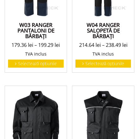
W03 RANGER
W04 RANGER
PANTALONI DE
SALOPETĂ DE
BĂRBAŢI
BĂRBAŢI
179.36
lei
–
199.29
lei
214.64
lei
–
238.49
lei
TVA inclus
TVA inclus
Selectează opțiunile
Selectează opțiunile