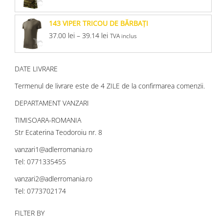
143 VIPER TRICOU DE BĂRBAŢI
37.00
lei
–
39.14
lei
TVA inclus
DATE LIVRARE
Termenul de livrare este de 4 ZILE de la confirmarea comenzii.
DEPARTAMENT VANZARI
TIMISOARA-ROMANIA
Str Ecaterina Teodoroiu nr. 8
vanzari1@adlerromania.ro
Tel: 0771335455
vanzari2@adlerromania.ro
Tel: 0773702174
FILTER BY