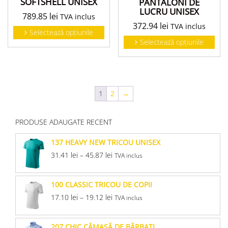
SOFTSHELL UNISEX
PANTALONI DE
LUCRU UNISEX
789.85
lei
TVA inclus
372.94
lei
TVA inclus
Selectează opțiunile
Selectează opțiunile
1
2
→
PRODUSE ADAUGATE RECENT
137 HEAVY NEW TRICOU UNISEX
31.41
lei
–
45.87
lei
TVA inclus
100 CLASSIC TRICOU DE COPII
17.10
lei
–
19.12
lei
TVA inclus
207 CHIC CĂMAŞĂ DE BĂRBAŢI