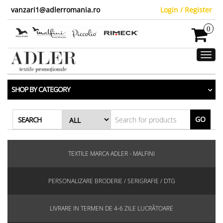
vanzari1@adlerromania.ro
Login / Register
0
Toggl
navig
SHOP BY CATEGORY
GO
SEARCH
TEXTILE MARCA ADLER - MALFINI
PERSONALIZARE BRODERIE / SERIGRAFIE / DTG
LIVRARE IN TERMEN DE 4-6 ZILE LUCRĂTOARE