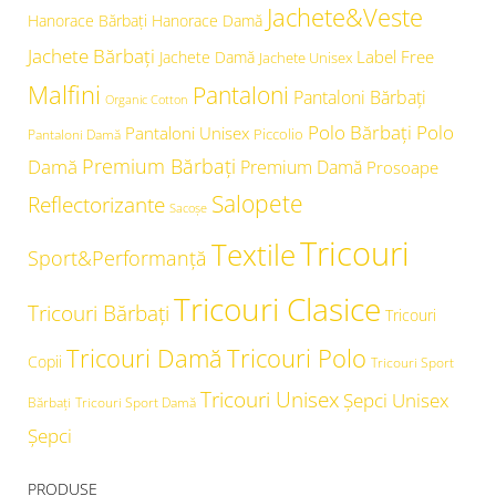
Jachete&Veste
Hanorace Bărbați
Hanorace Damă
Jachete Bărbați
Label Free
Jachete Damă
Jachete Unisex
Malfini
Pantaloni
Pantaloni Bărbați
Organic Cotton
Polo Bărbați
Polo
Pantaloni Unisex
Piccolio
Pantaloni Damă
Premium Bărbați
Damă
Premium Damă
Prosoape
Salopete
Reflectorizante
Sacoșe
Tricouri
Textile
Sport&Performanță
Tricouri Clasice
Tricouri Bărbați
Tricouri
Tricouri Damă
Tricouri Polo
Copii
Tricouri Sport
Tricouri Unisex
Şepci Unisex
Bărbați
Tricouri Sport Damă
Șepci
PRODUSE