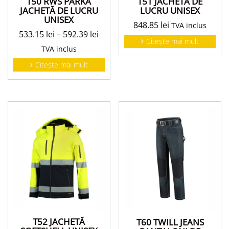
T50 RWS PARKA
T51 JACHETĂ DE
JACHETĂ DE LUCRU
LUCRU UNISEX
UNISEX
848.85
lei
TVA inclus
533.15
lei
–
592.39
lei
Citește mai mult
TVA inclus
Citește mai mult
T52 JACHETĂ
T60 TWILL JEANS