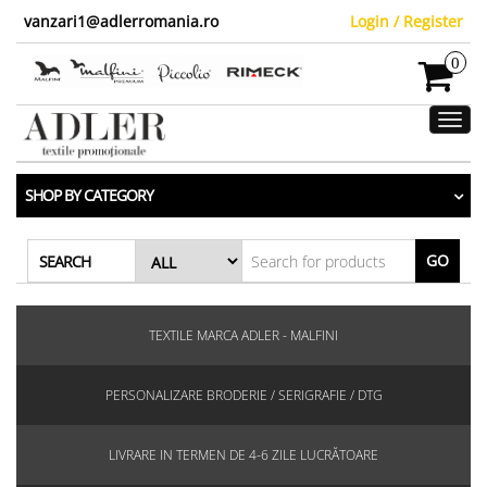
vanzari1@adlerromania.ro
Login / Register
0
Toggl
navig
SHOP BY CATEGORY
GO
SEARCH
TEXTILE MARCA ADLER - MALFINI
PERSONALIZARE BRODERIE / SERIGRAFIE / DTG
LIVRARE IN TERMEN DE 4-6 ZILE LUCRĂTOARE