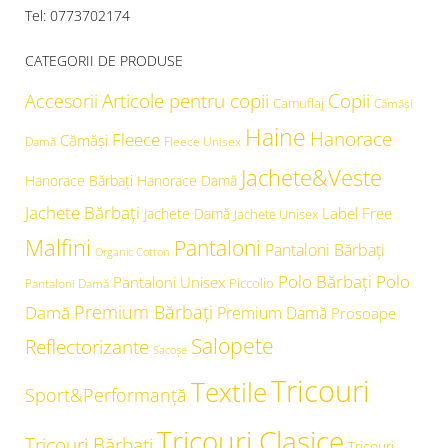
Tel: 0773702174
CATEGORII DE PRODUSE
Articole pentru copii
Copii
Accesorii
Camuflaj
Cămăşi
Haine
Hanorace
Fleece
Cămăși
Damă
Fleece Unisex
Jachete&Veste
Hanorace Bărbați
Hanorace Damă
Jachete Bărbați
Label Free
Jachete Damă
Jachete Unisex
Malfini
Pantaloni
Pantaloni Bărbați
Organic Cotton
Polo Bărbați
Polo
Pantaloni Unisex
Piccolio
Pantaloni Damă
Premium Bărbați
Damă
Premium Damă
Prosoape
Salopete
Reflectorizante
Sacoșe
Tricouri
Textile
Sport&Performanță
Tricouri Clasice
Tricouri Bărbați
Tricouri