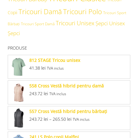
Tricouri Damă
Tricouri Polo
Copii
Tricouri Sport
Tricouri Unisex
Şepci Unisex
Bărbați
Tricouri Sport Damă
Șepci
PRODUSE
812 STAGE Tricou unisex
41.38
lei
TVA inclus
558 Cross Vestă hibrid pentru damă
243.72
lei
TVA inclus
557 Cross Vestă hibrid pentru bărbaţi
243.72
lei
–
265.50
lei
TVA inclus
241 LS Polo copii Malfini