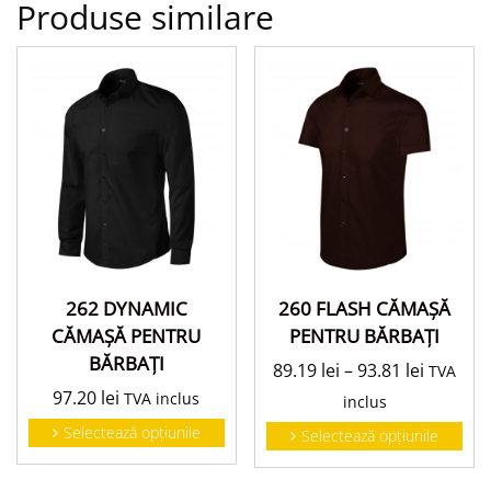
Produse similare
262 DYNAMIC
260 FLASH CĂMAŞĂ
CĂMAŞĂ PENTRU
PENTRU BĂRBAŢI
BĂRBAŢI
89.19
lei
–
93.81
lei
TVA
97.20
lei
TVA inclus
inclus
Selectează opțiunile
Selectează opțiunile