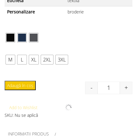
Etichetă
textilă
Personalizare
broderie
CULOARE
MĂRIME
M
L
XL
2XL
3XL
Adaugă în coș
-
+
Add to Wishlist
SKU:
Nu se aplică
INFORMATII PRODUS