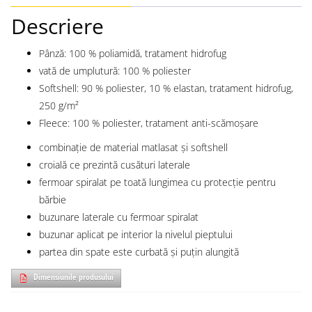
Descriere
Pânză: 100 % poliamidă, tratament hidrofug
vată de umplutură: 100 % poliester
Softshell: 90 % poliester, 10 % elastan, tratament hidrofug,
250 g/m²
Fleece: 100 % poliester, tratament anti-scămoșare
combinație de material matlasat și softshell
croială ce prezintă cusături laterale
fermoar spiralat pe toată lungimea cu protecție pentru
bărbie
buzunare laterale cu fermoar spiralat
buzunar aplicat pe interior la nivelul pieptului
partea din spate este curbată și puțin alungită
Dimensiunile produsului