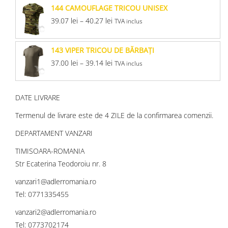
144 CAMOUFLAGE TRICOU UNISEX
39.07
lei
–
40.27
lei
TVA inclus
143 VIPER TRICOU DE BĂRBAŢI
37.00
lei
–
39.14
lei
TVA inclus
DATE LIVRARE
Termenul de livrare este de 4 ZILE de la confirmarea comenzii.
DEPARTAMENT VANZARI
TIMISOARA-ROMANIA
Str Ecaterina Teodoroiu nr. 8
vanzari1@adlerromania.ro
Tel: 0771335455
vanzari2@adlerromania.ro
Tel: 0773702174