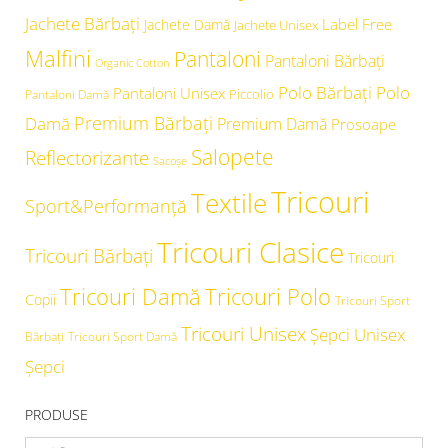
Jachete Bărbați
Label Free
Jachete Damă
Jachete Unisex
Malfini
Pantaloni
Pantaloni Bărbați
Organic Cotton
Polo Bărbați
Polo
Pantaloni Unisex
Piccolio
Pantaloni Damă
Premium Bărbați
Damă
Premium Damă
Prosoape
Salopete
Reflectorizante
Sacoșe
Tricouri
Textile
Sport&Performanță
Tricouri Clasice
Tricouri Bărbați
Tricouri
Tricouri Damă
Tricouri Polo
Copii
Tricouri Sport
Tricouri Unisex
Şepci Unisex
Bărbați
Tricouri Sport Damă
Șepci
PRODUSE