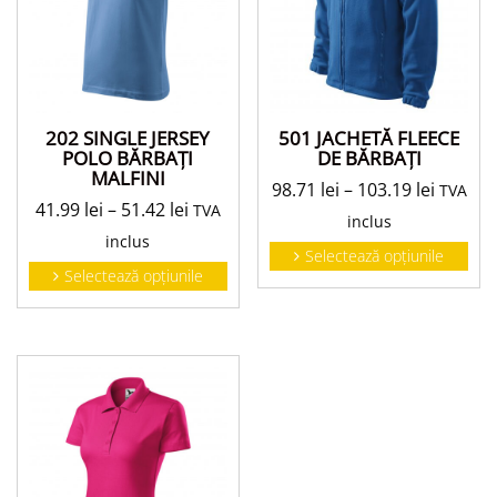
501 JACHETĂ FLEECE
202 SINGLE JERSEY
DE BĂRBAŢI
POLO BĂRBAŢI
MALFINI
98.71
lei
–
103.19
lei
TVA
41.99
lei
–
51.42
lei
TVA
inclus
inclus
Selectează opțiunile
Selectează opțiunile