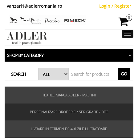
vanzari1@adlerromania.ro
Login / Register
0
Toggl
navig
SHOP BY CATEGORY
GO
SEARCH
TEXTILE MARCA ADLER - MALFINI
PERSONALIZARE BRODERIE / SERIGRAFIE / DTG
LIVRARE IN TERMEN DE 4-6 ZILE LUCRĂTOARE