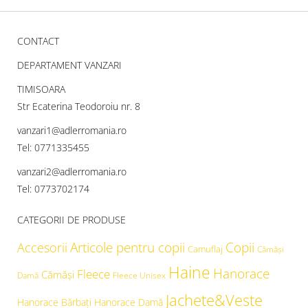
CONTACT
DEPARTAMENT VANZARI
TIMISOARA
Str Ecaterina Teodoroiu nr. 8
vanzari1@adlerromania.ro
Tel: 0771335455
vanzari2@adlerromania.ro
Tel: 0773702174
CATEGORII DE PRODUSE
Articole pentru copii
Copii
Accesorii
Camuflaj
Cămăşi
Haine
Hanorace
Fleece
Cămăși
Damă
Fleece Unisex
Jachete&Veste
Hanorace Bărbați
Hanorace Damă