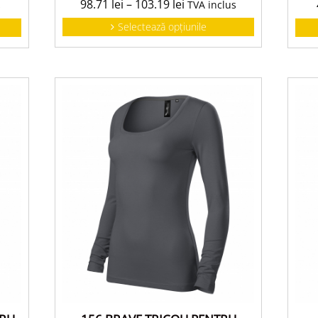
98.71
lei
–
103.19
lei
TVA inclus
s
Selectează opțiunile