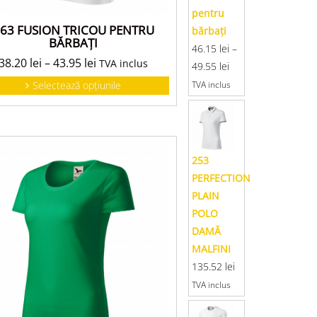
pentru
63 FUSION TRICOU PENTRU
bărbaţi
BĂRBAŢI
46.15
lei
–
38.20
lei
–
43.95
lei
TVA inclus
49.55
lei
TVA inclus
Selectează opțiunile
253
PERFECTION
PLAIN
POLO
DAMĂ
MALFINI
135.52
lei
TVA inclus