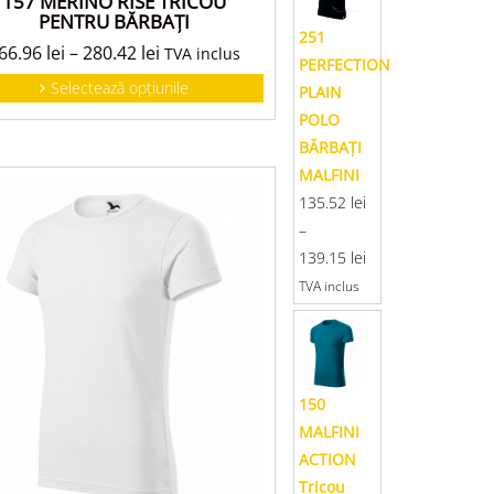
157 MERINO RISE TRICOU
PENTRU BĂRBAŢI
251
66.96
lei
–
280.42
lei
TVA inclus
PERFECTION
Selectează opțiunile
PLAIN
POLO
BĂRBAŢI
MALFINI
135.52
lei
–
139.15
lei
TVA inclus
150
MALFINI
ACTION
Tricou