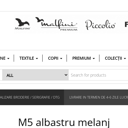
INE
TEXTILE
COPII
PREMIUM
COLECȚII
LIZARE BRODERIE / SERIGRAFIE / DTG
LIVRARE IN TERMEN DE 4-6 ZILE LUC
M5 albastru melanj