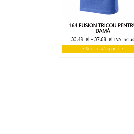
164 FUSION TRICOU PENTR
DAMĂ
33.49
lei
–
37.68
lei
TVA inclu
Selectează opțiunile