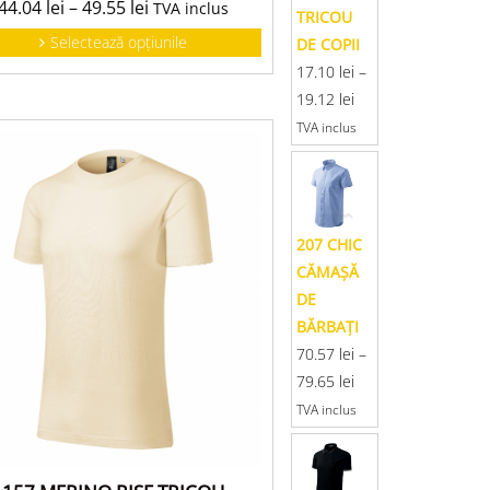
44.04
lei
–
49.55
lei
TVA inclus
TRICOU
Selectează opțiunile
DE COPII
17.10
lei
–
19.12
lei
TVA inclus
207 CHIC
CĂMAŞĂ
DE
BĂRBAŢI
70.57
lei
–
79.65
lei
TVA inclus