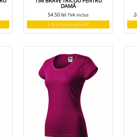
TRU
156 BRAVE TRICOU PENTRU
DAMĂ
54.50
lei
2
s
TVA inclus
Selectează opțiunile