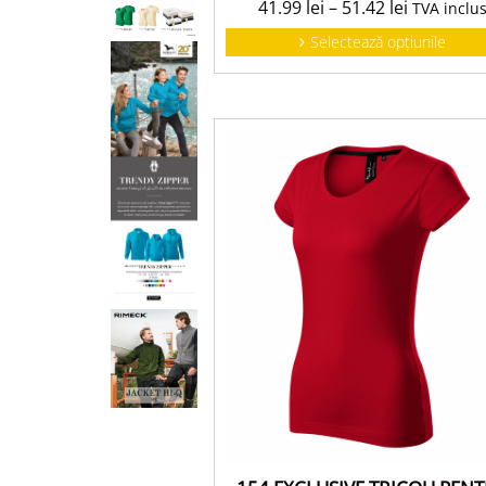
41.99
lei
–
51.42
lei
TVA inclu
Selectează opțiunile