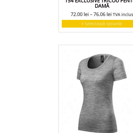
154 EXCLUSIVE TRICOU PEN
DAMĂ
72.00
lei
–
76.06
lei
TVA inclu
Selectează opțiunile