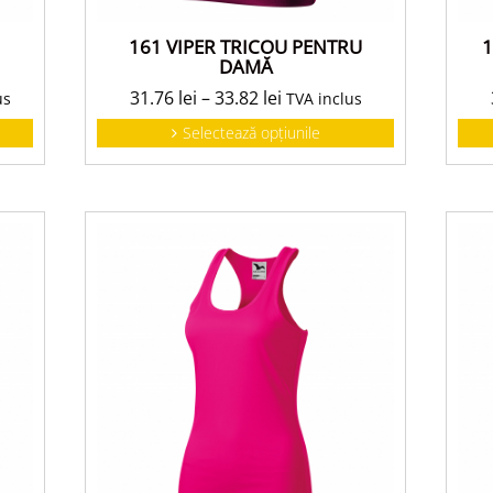
161 VIPER TRICOU PENTRU
1
DAMĂ
31.76
lei
–
33.82
lei
us
TVA inclus
Selectează opțiunile