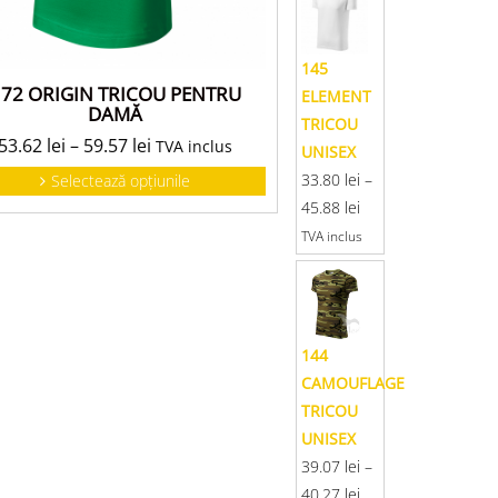
145
72 ORIGIN TRICOU PENTRU
ELEMENT
DAMĂ
TRICOU
53.62
lei
–
59.57
lei
TVA inclus
UNISEX
33.80
lei
–
Selectează opțiunile
45.88
lei
TVA inclus
144
CAMOUFLAGE
TRICOU
UNISEX
39.07
lei
–
40.27
lei