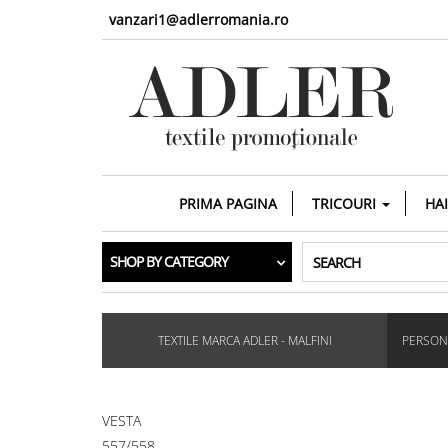
vanzari1@adlerromania.ro
PRIMA PAGINA
TRICOURI
HA
SHOP BY CATEGORY
SEARCH
TEXTILE MARCA ADLER - MALFINI
PERSONA
VESTA
557/558