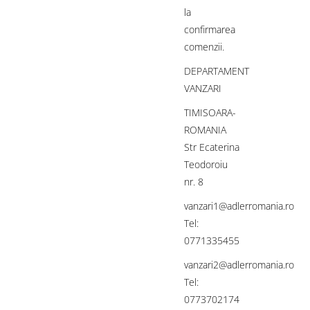
la
confirmarea
comenzii.
DEPARTAMENT
VANZARI
TIMISOARA-
ROMANIA
Str Ecaterina
Teodoroiu
nr. 8
vanzari1@adlerromania.ro
Tel:
0771335455
vanzari2@adlerromania.ro
Tel:
0773702174