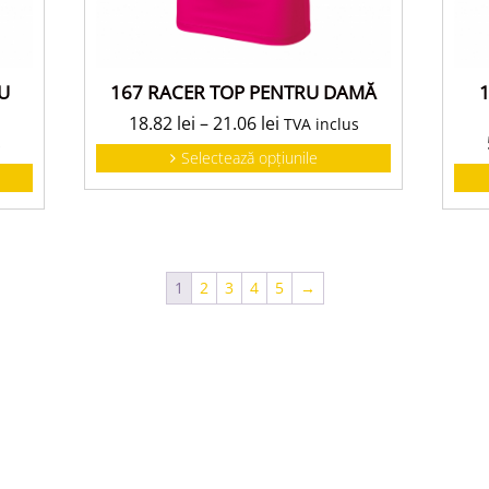
U
167 RACER TOP PENTRU DAMĂ
1
18.82
lei
–
21.06
lei
TVA inclus
s
Selectează opțiunile
1
2
3
4
5
→