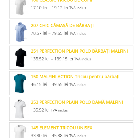
17.10
lei
–
19.12
lei
TVA inclus
207 CHIC CĂMAŞĂ DE BĂRBAŢI
70.57
lei
–
79.65
lei
TVA inclus
251 PERFECTION PLAIN POLO BĂRBAŢI MALFINI
135.52
lei
–
139.15
lei
TVA inclus
150 MALFINI ACTION Tricou pentru bărbaţi
46.15
lei
–
49.55
lei
TVA inclus
253 PERFECTION PLAIN POLO DAMĂ MALFINI
135.52
lei
TVA inclus
145 ELEMENT TRICOU UNISEX
33.80
lei
–
45.88
lei
TVA inclus