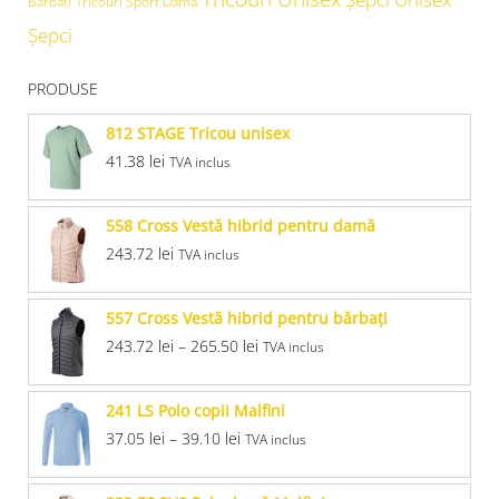
Bărbați
Tricouri Sport Damă
Șepci
PRODUSE
812 STAGE Tricou unisex
41.38
lei
TVA inclus
558 Cross Vestă hibrid pentru damă
243.72
lei
TVA inclus
557 Cross Vestă hibrid pentru bărbaţi
243.72
lei
–
265.50
lei
TVA inclus
241 LS Polo copii Malfini
37.05
lei
–
39.10
lei
TVA inclus