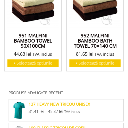
951 MALFINI
952 MALFINI
BAMBOO TOWEL
BAMBOO BATH
50X100CM
TOWEL 70×140 CM
44.63
lei
81.65
lei
TVA inclus
TVA inclus
Selectează opțiunile
Selectează opțiunile
PRODUSE ADAUGATE RECENT
137 HEAVY NEW TRICOU UNISEX
31.41
lei
–
45.87
lei
TVA inclus
100 CLASSIC TRICOU DE COPII