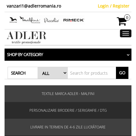
vanzari1@adlerromania.ro
Login / Register
0
Toggl
navig
SHOP BY CATEGORY
GO
SEARCH
TEXTILE MARCA ADLER - MALFINI
PERSONALIZARE BRODERIE / SERIGRAFIE / DTG
LIVRARE IN TERMEN DE 4-6 ZILE LUCRĂTOARE