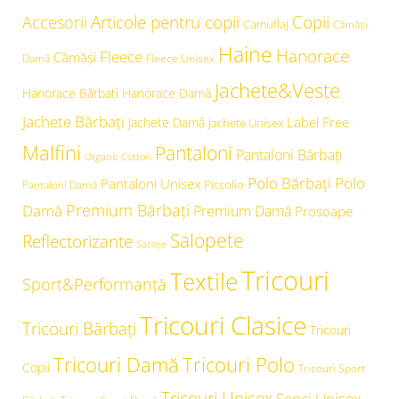
Articole pentru copii
Copii
Accesorii
Camuflaj
Cămăşi
Haine
Hanorace
Fleece
Cămăși
Damă
Fleece Unisex
Jachete&Veste
Hanorace Bărbați
Hanorace Damă
Jachete Bărbați
Label Free
Jachete Damă
Jachete Unisex
Malfini
Pantaloni
Pantaloni Bărbați
Organic Cotton
Polo Bărbați
Polo
Pantaloni Unisex
Piccolio
Pantaloni Damă
Premium Bărbați
Damă
Premium Damă
Prosoape
Salopete
Reflectorizante
Sacoșe
Tricouri
Textile
Sport&Performanță
Tricouri Clasice
Tricouri Bărbați
Tricouri
Tricouri Damă
Tricouri Polo
Copii
Tricouri Sport
Tricouri Unisex
Şepci Unisex