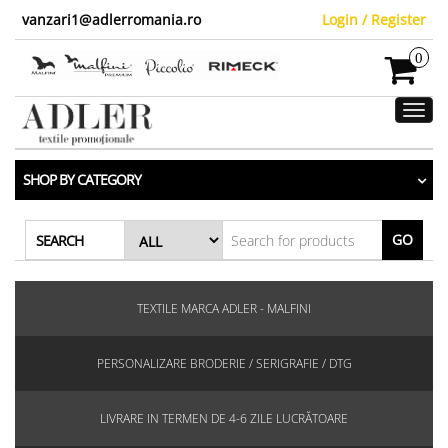
vanzari1@adlerromania.ro
Login / Register
0
Toggl
navig
SHOP BY CATEGORY
GO
SEARCH
TEXTILE MARCA ADLER - MALFINI
PERSONALIZARE BRODERIE / SERIGRAFIE / DTG
LIVRARE IN TERMEN DE 4-6 ZILE LUCRĂTOARE