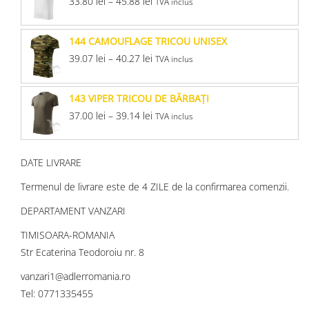
33.80
lei
–
45.88
lei
TVA inclus
144 CAMOUFLAGE TRICOU UNISEX
39.07
lei
–
40.27
lei
TVA inclus
143 VIPER TRICOU DE BĂRBAŢI
37.00
lei
–
39.14
lei
TVA inclus
DATE LIVRARE
Termenul de livrare este de 4 ZILE de la confirmarea comenzii.
DEPARTAMENT VANZARI
TIMISOARA-ROMANIA
Str Ecaterina Teodoroiu nr. 8
vanzari1@adlerromania.ro
Tel: 0771335455