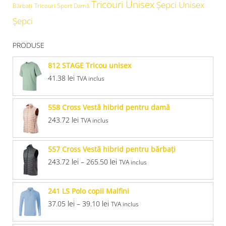
Tricouri Unisex
Şepci Unisex
Bărbați
Tricouri Sport Damă
Șepci
PRODUSE
812 STAGE Tricou unisex
41.38
lei
TVA inclus
558 Cross Vestă hibrid pentru damă
243.72
lei
TVA inclus
557 Cross Vestă hibrid pentru bărbaţi
243.72
lei
–
265.50
lei
TVA inclus
241 LS Polo copii Malfini
37.05
lei
–
39.10
lei
TVA inclus