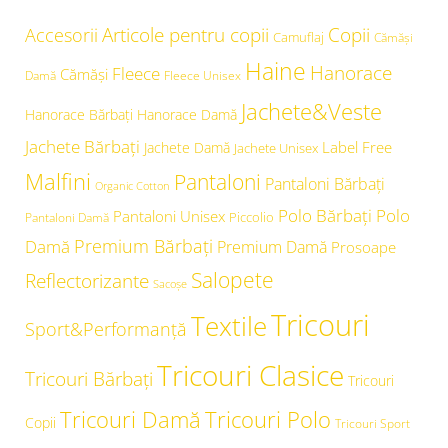
Articole pentru copii
Copii
Accesorii
Camuflaj
Cămăşi
Haine
Hanorace
Fleece
Cămăși
Damă
Fleece Unisex
Jachete&Veste
Hanorace Bărbați
Hanorace Damă
Jachete Bărbați
Label Free
Jachete Damă
Jachete Unisex
Malfini
Pantaloni
Pantaloni Bărbați
Organic Cotton
Polo Bărbați
Polo
Pantaloni Unisex
Piccolio
Pantaloni Damă
Premium Bărbați
Damă
Premium Damă
Prosoape
Salopete
Reflectorizante
Sacoșe
Tricouri
Textile
Sport&Performanță
Tricouri Clasice
Tricouri Bărbați
Tricouri
Tricouri Damă
Tricouri Polo
Copii
Tricouri Sport