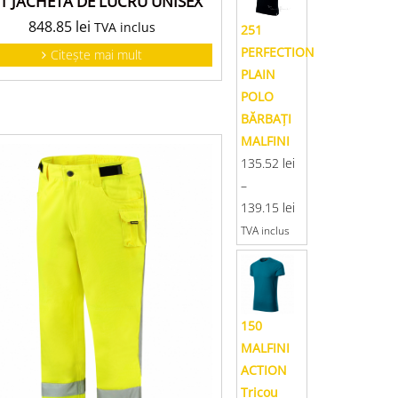
1 JACHETĂ DE LUCRU UNISEX
848.85
lei
TVA inclus
251
PERFECTION
Citește mai mult
PLAIN
POLO
BĂRBAŢI
MALFINI
135.52
lei
–
139.15
lei
TVA inclus
150
MALFINI
ACTION
Tricou