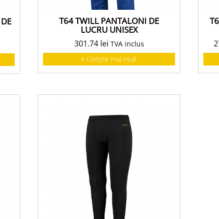
T64 TWILL PANTALONI DE
T
 DE
LUCRU UNISEX
301.74
lei
2
TVA inclus
Citește mai mult