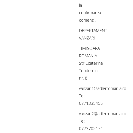
la
confirmarea
comenzii.
DEPARTAMENT
VANZARI
TIMISOARA-
ROMANIA
Str Ecaterina
Teodoroiu
nr. 8
vanzari1@adlerromania.ro
Tel:
0771335455
vanzari2@adlerromania.ro
Tel:
0773702174