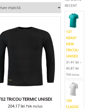
RECENT
137
HEAVY
NEW
TRICOU
UNISEX
31.41
lei
–
45.87
lei
TVA inclus
T02 TRICOU TERMIC UNISEX
100
204.17
lei
TVA inclus
CLASSIC