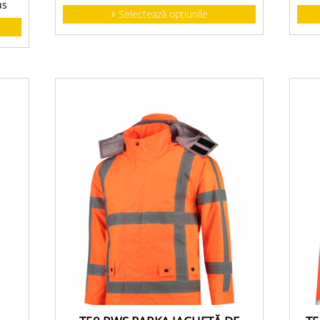
us
Selectează opțiunile