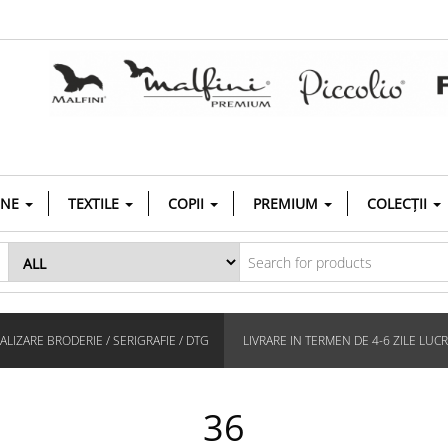
INE
TEXTILE
COPII
PREMIUM
COLECȚII
LIZARE BRODERIE / SERIGRAFIE / DTG
LIVRARE IN TERMEN DE 4-6 ZILE LUC
36