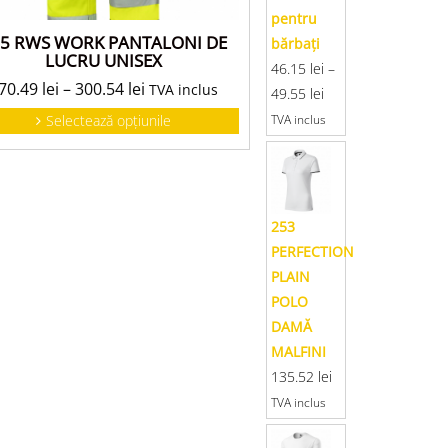
pentru
65 RWS WORK PANTALONI DE
bărbaţi
LUCRU UNISEX
46.15
lei
–
70.49
lei
–
300.54
lei
TVA inclus
49.55
lei
TVA inclus
Selectează opțiunile
253
PERFECTION
PLAIN
POLO
DAMĂ
MALFINI
135.52
lei
TVA inclus