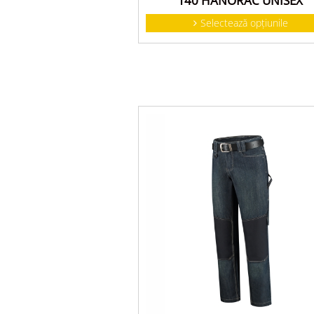
T40 HANORAC UNISEX
Selectează opțiunile