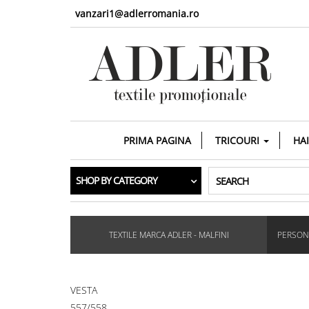
vanzari1@adlerromania.ro
PRIMA PAGINA
TRICOURI
HA
SHOP BY CATEGORY
SEARCH
TEXTILE MARCA ADLER - MALFINI
PERSONA
VESTA
557/558