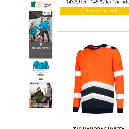
143.39
lei
–
145.82
lei
TVA incl
Selectează opțiunile