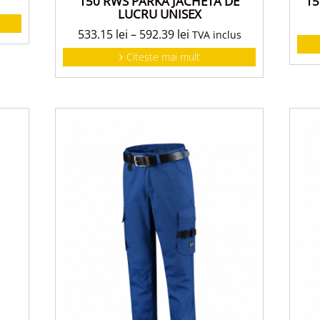
T50 RWS PARKA JACHETĂ DE
T5
LUCRU UNISEX
533.15
lei
–
592.39
lei
TVA inclus
Citește mai mult