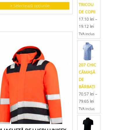
TRICOU
Selectează opțiunile
DE COPII
17.10
lei
–
19.12
lei
TVA inclus
207 CHIC
CĂMAŞĂ
DE
BĂRBAŢI
70.57
lei
–
79.65
lei
TVA inclus