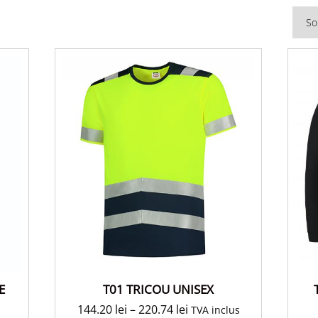
T01 TRICOU UNISEX
E
144.20
lei
–
220.74
lei
TVA inclus