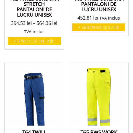
PANTALONI DE
STRETCH
LUCRU UNISEX
PANTALONI DE
LUCRU UNISEX
452.81
lei
TVA inclus
394.53
lei
–
564.36
lei
Selectează opțiunile
TVA inclus
Selectează opțiunile
T64 TWILL
T65 RWS WORK