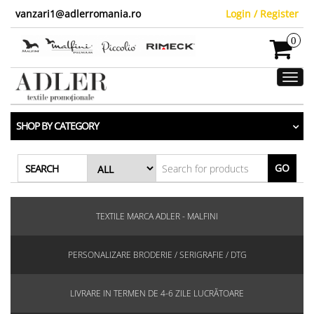
vanzari1@adlerromania.ro
Login / Register
0
Toggl
navig
SHOP BY CATEGORY
GO
SEARCH
TEXTILE MARCA ADLER - MALFINI
PERSONALIZARE BRODERIE / SERIGRAFIE / DTG
LIVRARE IN TERMEN DE 4-6 ZILE LUCRĂTOARE