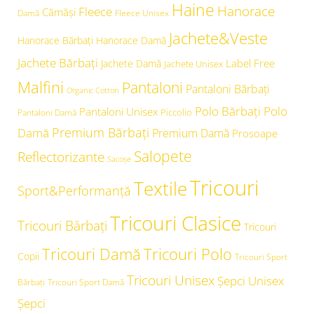
Haine
Hanorace
Fleece
Cămăși
Damă
Fleece Unisex
Jachete&Veste
Hanorace Bărbați
Hanorace Damă
Jachete Bărbați
Label Free
Jachete Damă
Jachete Unisex
Malfini
Pantaloni
Pantaloni Bărbați
Organic Cotton
Polo Bărbați
Polo
Pantaloni Unisex
Piccolio
Pantaloni Damă
Premium Bărbați
Damă
Premium Damă
Prosoape
Salopete
Reflectorizante
Sacoșe
Tricouri
Textile
Sport&Performanță
Tricouri Clasice
Tricouri Bărbați
Tricouri
Tricouri Damă
Tricouri Polo
Copii
Tricouri Sport
Tricouri Unisex
Şepci Unisex
Bărbați
Tricouri Sport Damă
Șepci