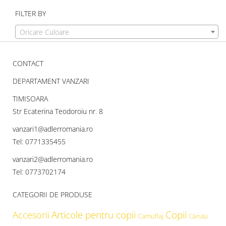
FILTER BY
Oricare Culoare
CONTACT
DEPARTAMENT VANZARI
TIMISOARA
Str Ecaterina Teodoroiu nr. 8
vanzari1@adlerromania.ro
Tel: 0771335455
vanzari2@adlerromania.ro
Tel: 0773702174
CATEGORII DE PRODUSE
Articole pentru copii
Copii
Accesorii
Camuflaj
Cămăşi