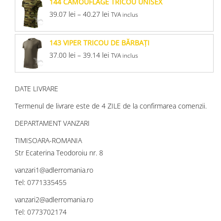
144 CAMOUFLAGE TRICOU UNISEX
39.07
lei
–
40.27
lei
TVA inclus
143 VIPER TRICOU DE BĂRBAŢI
37.00
lei
–
39.14
lei
TVA inclus
DATE LIVRARE
Termenul de livrare este de 4 ZILE de la confirmarea comenzii.
DEPARTAMENT VANZARI
TIMISOARA-ROMANIA
Str Ecaterina Teodoroiu nr. 8
vanzari1@adlerromania.ro
Tel: 0771335455
vanzari2@adlerromania.ro
Tel: 0773702174