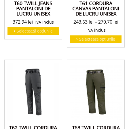
T60 TWILL JEANS
T61 CORDURA
PANTALONI DE
CANVAS PANTALONI
LUCRU UNISEX
DE LUCRU UNISEX
372.94
lei
243.63
lei
–
270.70
lei
TVA inclus
TVA inclus
Selectează opțiunile
Selectează opțiunile
T63 TWILL CORDURA
T62 TWILL CORDURA