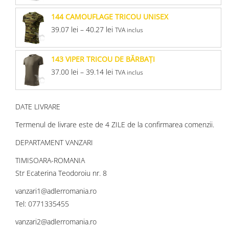
144 CAMOUFLAGE TRICOU UNISEX
39.07
lei
–
40.27
lei
TVA inclus
143 VIPER TRICOU DE BĂRBAŢI
37.00
lei
–
39.14
lei
TVA inclus
DATE LIVRARE
Termenul de livrare este de 4 ZILE de la confirmarea comenzii.
DEPARTAMENT VANZARI
TIMISOARA-ROMANIA
Str Ecaterina Teodoroiu nr. 8
vanzari1@adlerromania.ro
Tel: 0771335455
vanzari2@adlerromania.ro