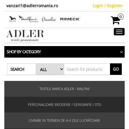
vanzari1@adlerromania.ro
Login / Register
0
Toggl
navig
SHOP BY CATEGORY
GO
SEARCH
TEXTILE MARCA ADLER - MALFINI
PERSONALIZARE BRODERIE / SERIGRAFIE / DTG
LIVRARE IN TERMEN DE 4-6 ZILE LUCRĂTOARE