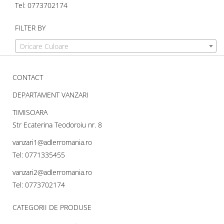
Tel: 0773702174
FILTER BY
Oricare Culoare
CONTACT
DEPARTAMENT VANZARI
TIMISOARA
Str Ecaterina Teodoroiu nr. 8
vanzari1@adlerromania.ro
Tel: 0771335455
vanzari2@adlerromania.ro
Tel: 0773702174
CATEGORII DE PRODUSE