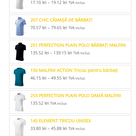
17.10
lei
–
19.12
lei
TVA inclus
207 CHIC CĂMAŞĂ DE BĂRBAŢI
70.57
lei
–
79.65
lei
TVA inclus
251 PERFECTION PLAIN POLO BĂRBAŢI MALFINI
135.52
lei
–
139.15
lei
TVA inclus
150 MALFINI ACTION Tricou pentru bărbaţi
46.15
lei
–
49.55
lei
TVA inclus
253 PERFECTION PLAIN POLO DAMĂ MALFINI
135.52
lei
TVA inclus
145 ELEMENT TRICOU UNISEX
33.80
lei
–
45.88
lei
TVA inclus