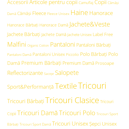
Articole pentru copii
Copii
Accesorii
Camuflaj
Cămăşi
Haine
Hanorace
Fleece
Cămăși
Damă
Fleece Unisex
Jachete&Veste
Hanorace Bărbați
Hanorace Damă
Jachete Bărbați
Label Free
Jachete Damă
Jachete Unisex
Malfini
Pantaloni
Pantaloni Bărbați
Organic Cotton
Polo Bărbați
Polo
Pantaloni Unisex
Piccolio
Pantaloni Damă
Premium Bărbați
Damă
Premium Damă
Prosoape
Salopete
Reflectorizante
Sacoșe
Tricouri
Textile
Sport&Performanță
Tricouri Clasice
Tricouri Bărbați
Tricouri
Tricouri Damă
Tricouri Polo
Copii
Tricouri Sport
Tricouri Unisex
Şepci Unisex
Bărbați
Tricouri Sport Damă