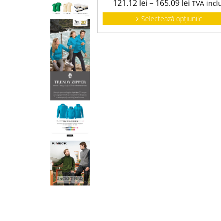
121.12
lei
–
165.09
lei
TVA incl
Selectează opțiunile