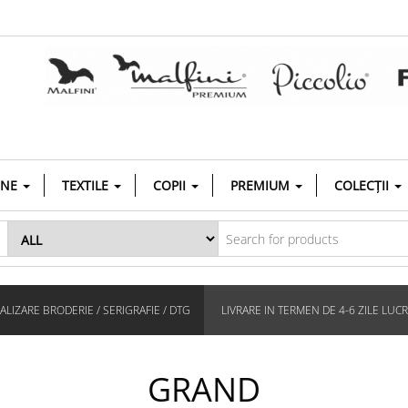
INE
TEXTILE
COPII
PREMIUM
COLECȚII
LIZARE BRODERIE / SERIGRAFIE / DTG
LIVRARE IN TERMEN DE 4-6 ZILE LUC
GRAND