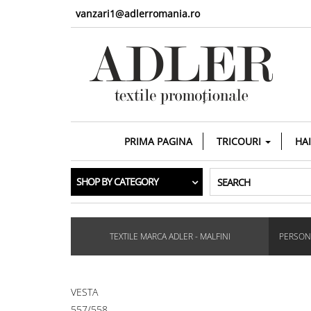
vanzari1@adlerromania.ro
PRIMA PAGINA
TRICOURI
HA
SHOP BY CATEGORY
SEARCH
TEXTILE MARCA ADLER - MALFINI
PERSONA
VESTA
557/558