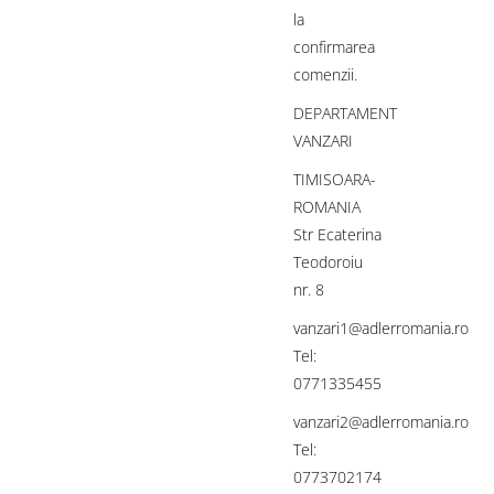
la
confirmarea
comenzii.
DEPARTAMENT
VANZARI
TIMISOARA-
ROMANIA
Str Ecaterina
Teodoroiu
nr. 8
vanzari1@adlerromania.ro
Tel:
0771335455
vanzari2@adlerromania.ro
Tel:
0773702174