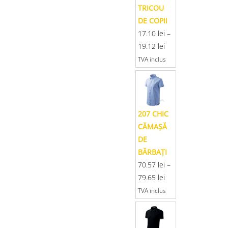
TRICOU
DE COPII
17.10
lei
–
19.12
lei
TVA inclus
207 CHIC
CĂMAŞĂ
DE
BĂRBAŢI
70.57
lei
–
79.65
lei
TVA inclus