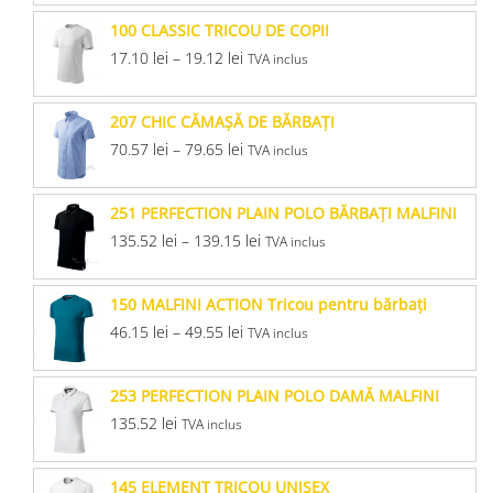
100 CLASSIC TRICOU DE COPII
17.10
lei
–
19.12
lei
TVA inclus
207 CHIC CĂMAŞĂ DE BĂRBAŢI
70.57
lei
–
79.65
lei
TVA inclus
251 PERFECTION PLAIN POLO BĂRBAŢI MALFINI
135.52
lei
–
139.15
lei
TVA inclus
150 MALFINI ACTION Tricou pentru bărbaţi
46.15
lei
–
49.55
lei
TVA inclus
253 PERFECTION PLAIN POLO DAMĂ MALFINI
135.52
lei
TVA inclus
145 ELEMENT TRICOU UNISEX