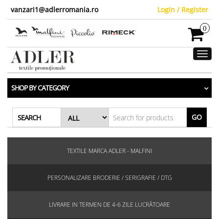
vanzari1@adlerromania.ro
Login / Register
0
Toggl
navig
SHOP BY CATEGORY
GO
SEARCH
TEXTILE MARCA ADLER - MALFINI
PERSONALIZARE BRODERIE / SERIGRAFIE / DTG
LIVRARE IN TERMEN DE 4-6 ZILE LUCRĂTOARE