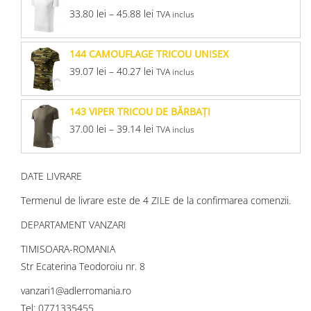
33.80
lei
–
45.88
lei
TVA inclus
144 CAMOUFLAGE TRICOU UNISEX
39.07
lei
–
40.27
lei
TVA inclus
143 VIPER TRICOU DE BĂRBAŢI
37.00
lei
–
39.14
lei
TVA inclus
DATE LIVRARE
Termenul de livrare este de 4 ZILE de la confirmarea comenzii.
DEPARTAMENT VANZARI
TIMISOARA-ROMANIA
Str Ecaterina Teodoroiu nr. 8
vanzari1@adlerromania.ro
Tel: 0771335455