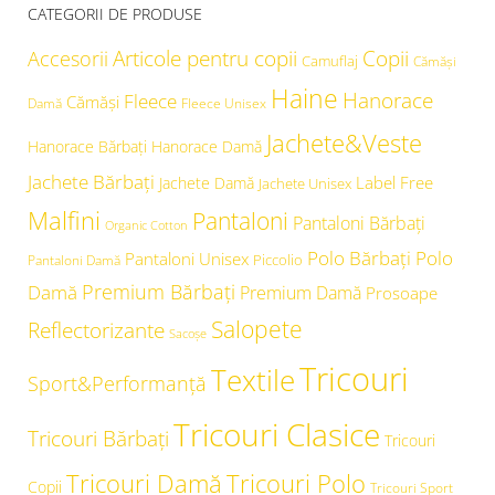
CATEGORII DE PRODUSE
Articole pentru copii
Copii
Accesorii
Camuflaj
Cămăşi
Haine
Hanorace
Fleece
Cămăși
Damă
Fleece Unisex
Jachete&Veste
Hanorace Bărbați
Hanorace Damă
Jachete Bărbați
Label Free
Jachete Damă
Jachete Unisex
Malfini
Pantaloni
Pantaloni Bărbați
Organic Cotton
Polo Bărbați
Polo
Pantaloni Unisex
Piccolio
Pantaloni Damă
Premium Bărbați
Damă
Premium Damă
Prosoape
Salopete
Reflectorizante
Sacoșe
Tricouri
Textile
Sport&Performanță
Tricouri Clasice
Tricouri Bărbați
Tricouri
Tricouri Damă
Tricouri Polo
Copii
Tricouri Sport