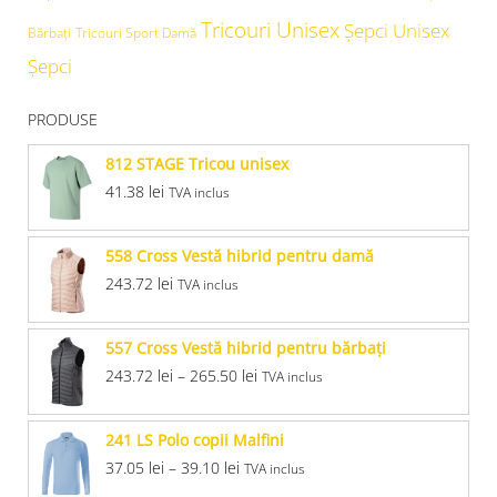
Tricouri Unisex
Şepci Unisex
Bărbați
Tricouri Sport Damă
Șepci
PRODUSE
812 STAGE Tricou unisex
41.38
lei
TVA inclus
558 Cross Vestă hibrid pentru damă
243.72
lei
TVA inclus
557 Cross Vestă hibrid pentru bărbaţi
243.72
lei
–
265.50
lei
TVA inclus
241 LS Polo copii Malfini
37.05
lei
–
39.10
lei
TVA inclus