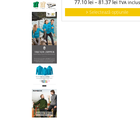
77.10
lei
–
81.37
lei
TVA inclu
Selectează opțiunile