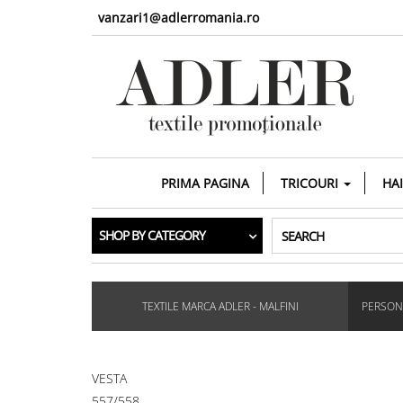
vanzari1@adlerromania.ro
PRIMA PAGINA
TRICOURI
HA
SHOP BY CATEGORY
SEARCH
TEXTILE MARCA ADLER - MALFINI
PERSONA
VESTA
557/558