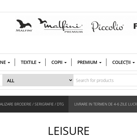
INE
TEXTILE
COPII
PREMIUM
COLECȚII
LIZARE BRODERIE / SERIGRAFIE / DTG
LIVRARE IN TERMEN DE 4-6 ZILE LUC
LEISURE