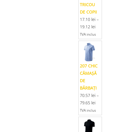
TRICOU
DE COPII
17.10
lei
–
19.12
lei
TVA inclus
207 CHIC
CĂMAŞĂ
DE
BĂRBAŢI
70.57
lei
–
79.65
lei
TVA inclus