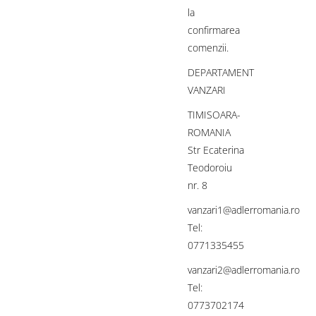
la
confirmarea
comenzii.
DEPARTAMENT
VANZARI
TIMISOARA-
ROMANIA
Str Ecaterina
Teodoroiu
nr. 8
vanzari1@adlerromania.ro
Tel:
0771335455
vanzari2@adlerromania.ro
Tel:
0773702174