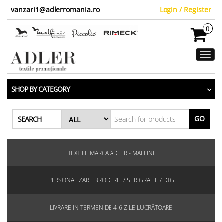
vanzari1@adlerromania.ro
Login / Register
0
Toggl
navig
SHOP BY CATEGORY
GO
SEARCH
TEXTILE MARCA ADLER - MALFINI
PERSONALIZARE BRODERIE / SERIGRAFIE / DTG
LIVRARE IN TERMEN DE 4-6 ZILE LUCRĂTOARE