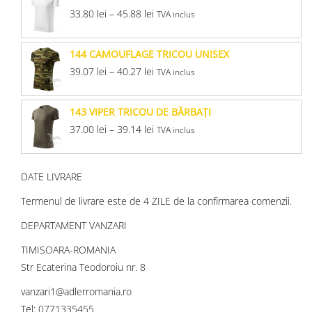
33.80
lei
–
45.88
lei
TVA inclus
144 CAMOUFLAGE TRICOU UNISEX
39.07
lei
–
40.27
lei
TVA inclus
143 VIPER TRICOU DE BĂRBAŢI
37.00
lei
–
39.14
lei
TVA inclus
DATE LIVRARE
Termenul de livrare este de 4 ZILE de la confirmarea comenzii.
DEPARTAMENT VANZARI
TIMISOARA-ROMANIA
Str Ecaterina Teodoroiu nr. 8
vanzari1@adlerromania.ro
Tel: 0771335455