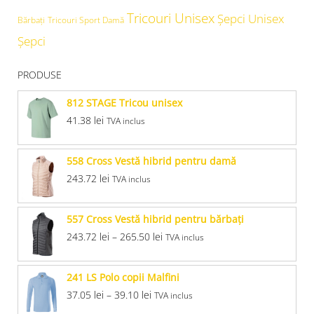
Tricouri Unisex
Şepci Unisex
Bărbați
Tricouri Sport Damă
Șepci
PRODUSE
812 STAGE Tricou unisex
41.38
lei
TVA inclus
558 Cross Vestă hibrid pentru damă
243.72
lei
TVA inclus
557 Cross Vestă hibrid pentru bărbaţi
243.72
lei
–
265.50
lei
TVA inclus
241 LS Polo copii Malfini
37.05
lei
–
39.10
lei
TVA inclus