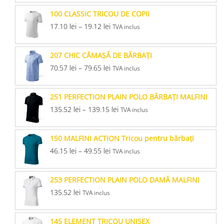
100 CLASSIC TRICOU DE COPII
17.10
lei
–
19.12
lei
TVA inclus
207 CHIC CĂMAŞĂ DE BĂRBAŢI
70.57
lei
–
79.65
lei
TVA inclus
251 PERFECTION PLAIN POLO BĂRBAŢI MALFINI
135.52
lei
–
139.15
lei
TVA inclus
150 MALFINI ACTION Tricou pentru bărbaţi
46.15
lei
–
49.55
lei
TVA inclus
253 PERFECTION PLAIN POLO DAMĂ MALFINI
135.52
lei
TVA inclus
145 ELEMENT TRICOU UNISEX