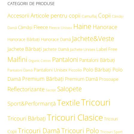
CATEGORII DE PRODUSE
Articole pentru copii
Copii
Accesorii
Camuflaj
Cămăşi
Haine
Hanorace
Fleece
Cămăși
Damă
Fleece Unisex
Jachete&Veste
Hanorace Bărbați
Hanorace Damă
Jachete Bărbați
Label Free
Jachete Damă
Jachete Unisex
Malfini
Pantaloni
Pantaloni Bărbați
Organic Cotton
Polo Bărbați
Polo
Pantaloni Unisex
Piccolio
Pantaloni Damă
Premium Bărbați
Damă
Premium Damă
Prosoape
Salopete
Reflectorizante
Sacoșe
Tricouri
Textile
Sport&Performanță
Tricouri Clasice
Tricouri Bărbați
Tricouri
Tricouri Damă
Tricouri Polo
Copii
Tricouri Sport