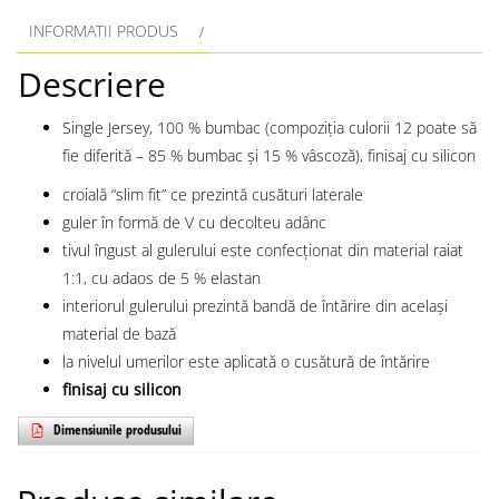
INFORMATII PRODUS
Descriere
Single Jersey, 100 % bumbac (compoziţia culorii 12 poate să
fie diferită – 85 % bumbac şi 15 % vâscoză), finisaj cu silicon
croială “slim fit” ce prezintă cusături laterale
guler în formă de V cu decolteu adânc
tivul îngust al gulerului este confecționat din material raiat
1:1, cu adaos de 5 % elastan
interiorul gulerului prezintă bandă de întărire din același
material de bază
la nivelul umerilor este aplicată o cusătură de întărire
finisaj cu silicon
Dimensiunile produsului