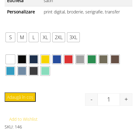
Etichetă
satin
Personalizare
print digital, broderie, serigrafie, transfer
MĂRIME
S
M
L
XL
2XL
3XL
CULOARE
Adaugă în coș
-
+
Add to Wishlist
SKU:
146