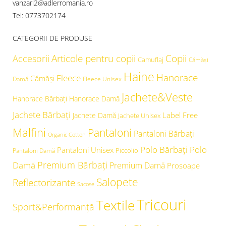
vanzari2@adlerromania.ro
Tel: 0773702174
CATEGORII DE PRODUSE
Articole pentru copii
Copii
Accesorii
Camuflaj
Cămăşi
Haine
Hanorace
Fleece
Cămăși
Damă
Fleece Unisex
Jachete&Veste
Hanorace Bărbați
Hanorace Damă
Jachete Bărbați
Label Free
Jachete Damă
Jachete Unisex
Malfini
Pantaloni
Pantaloni Bărbați
Organic Cotton
Polo Bărbați
Polo
Pantaloni Unisex
Piccolio
Pantaloni Damă
Premium Bărbați
Damă
Premium Damă
Prosoape
Salopete
Reflectorizante
Sacoșe
Tricouri
Textile
Sport&Performanță