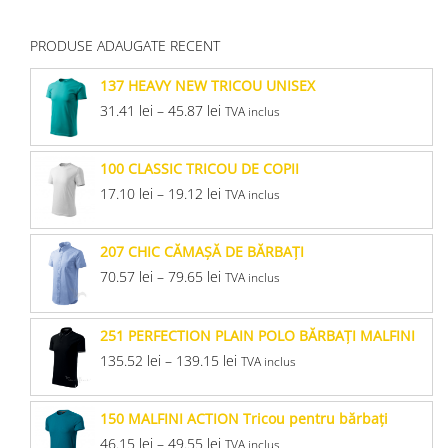
PRODUSE ADAUGATE RECENT
137 HEAVY NEW TRICOU UNISEX
31.41
lei
–
45.87
lei
TVA inclus
100 CLASSIC TRICOU DE COPII
17.10
lei
–
19.12
lei
TVA inclus
207 CHIC CĂMAŞĂ DE BĂRBAŢI
70.57
lei
–
79.65
lei
TVA inclus
251 PERFECTION PLAIN POLO BĂRBAŢI MALFINI
135.52
lei
–
139.15
lei
TVA inclus
150 MALFINI ACTION Tricou pentru bărbaţi
46.15
lei
–
49.55
lei
TVA inclus