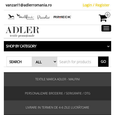
vanzari1@adlerromania.ro
Login / Register
0
Toggl
navig
SHOP BY CATEGORY
GO
SEARCH
TEXTILE MARCA ADLER - MALFINI
PERSONALIZARE BRODERIE / SERIGRAFIE / DTG
LIVRARE IN TERMEN DE 4-6 ZILE LUCRĂTOARE