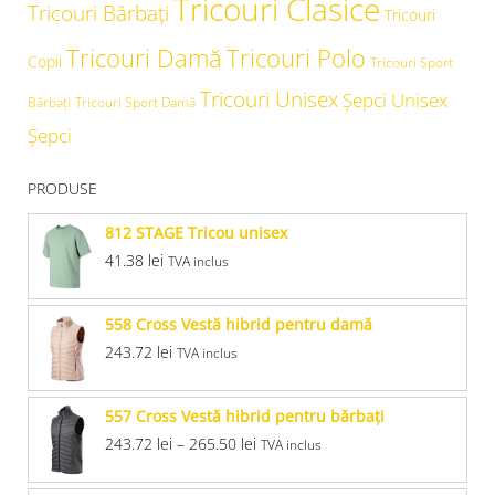
Tricouri Clasice
Tricouri Bărbați
Tricouri
Tricouri Damă
Tricouri Polo
Copii
Tricouri Sport
Tricouri Unisex
Şepci Unisex
Bărbați
Tricouri Sport Damă
Șepci
PRODUSE
812 STAGE Tricou unisex
41.38
lei
TVA inclus
558 Cross Vestă hibrid pentru damă
243.72
lei
TVA inclus
557 Cross Vestă hibrid pentru bărbaţi
243.72
lei
–
265.50
lei
TVA inclus