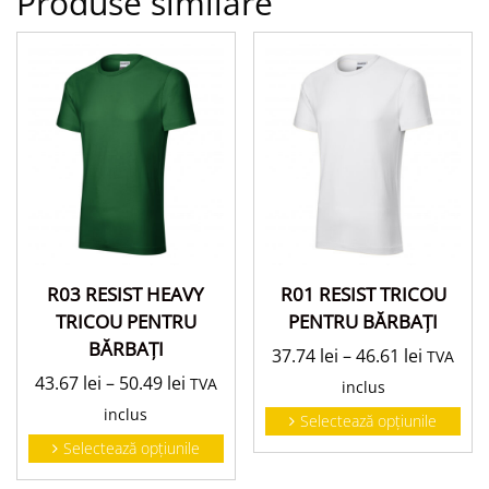
Produse similare
R03 RESIST HEAVY
R01 RESIST TRICOU
TRICOU PENTRU
PENTRU BĂRBAŢI
BĂRBAŢI
37.74
lei
–
46.61
lei
TVA
43.67
lei
–
50.49
lei
TVA
inclus
inclus
Selectează opțiunile
Selectează opțiunile