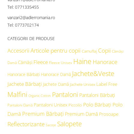
Tel: 0771335455
vanzari2@adlerromania.ro
Tel: 0773702174
CATEGORII DE PRODUSE
Articole pentru copii
Copii
Accesorii
Camuflaj
Cămăşi
Haine
Hanorace
Fleece
Cămăși
Damă
Fleece Unisex
Jachete&Veste
Hanorace Bărbați
Hanorace Damă
Jachete Bărbați
Label Free
Jachete Damă
Jachete Unisex
Malfini
Pantaloni
Pantaloni Bărbați
Organic Cotton
Polo Bărbați
Polo
Pantaloni Unisex
Piccolio
Pantaloni Damă
Premium Bărbați
Damă
Premium Damă
Prosoape
Salopete
Reflectorizante
Sacoșe