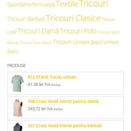
Tricouri
Textile
Sport&Performanță
Tricouri Clasice
Tricouri Bărbați
Tricouri
Tricouri Damă
Tricouri Polo
Copii
Tricouri Sport
Tricouri Unisex
Şepci Unisex
Bărbați
Tricouri Sport Damă
Șepci
PRODUSE
812 STAGE Tricou unisex
41.38
lei
TVA inclus
558 Cross Vestă hibrid pentru damă
243.72
lei
TVA inclus
557 Cross Vestă hibrid pentru bărbaţi