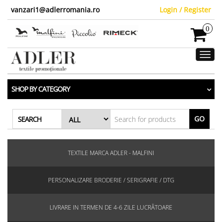
vanzari1@adlerromania.ro
Login / Register
0
Toggl
navig
SHOP BY CATEGORY
GO
SEARCH
TEXTILE MARCA ADLER - MALFINI
PERSONALIZARE BRODERIE / SERIGRAFIE / DTG
LIVRARE IN TERMEN DE 4-6 ZILE LUCRĂTOARE