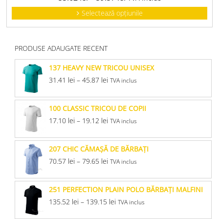
Selectează opțiunile
PRODUSE ADAUGATE RECENT
137 HEAVY NEW TRICOU UNISEX
31.41
lei
–
45.87
lei
TVA inclus
100 CLASSIC TRICOU DE COPII
17.10
lei
–
19.12
lei
TVA inclus
207 CHIC CĂMAŞĂ DE BĂRBAŢI
70.57
lei
–
79.65
lei
TVA inclus
251 PERFECTION PLAIN POLO BĂRBAŢI MALFINI
135.52
lei
–
139.15
lei
TVA inclus