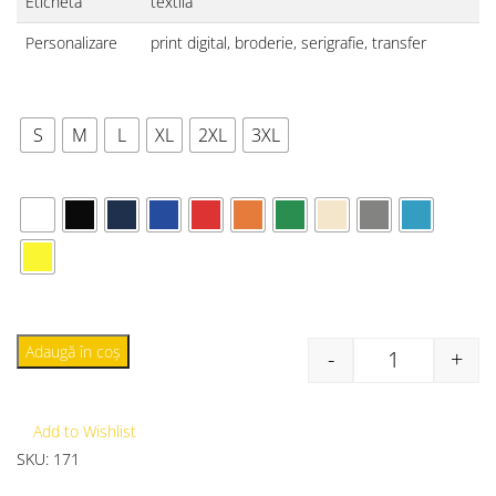
Etichetă
textilă
Personalizare
print digital, broderie, serigrafie, transfer
MĂRIME
S
M
L
XL
2XL
3XL
CULOARE
Adaugă în coș
-
+
Add to Wishlist
SKU:
171