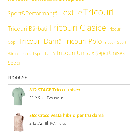
Tricouri
Textile
Sport&Performanță
Tricouri Clasice
Tricouri Bărbați
Tricouri
Tricouri Damă
Tricouri Polo
Copii
Tricouri Sport
Tricouri Unisex
Şepci Unisex
Bărbați
Tricouri Sport Damă
Șepci
PRODUSE
812 STAGE Tricou unisex
41.38
lei
TVA inclus
558 Cross Vestă hibrid pentru damă
243.72
lei
TVA inclus