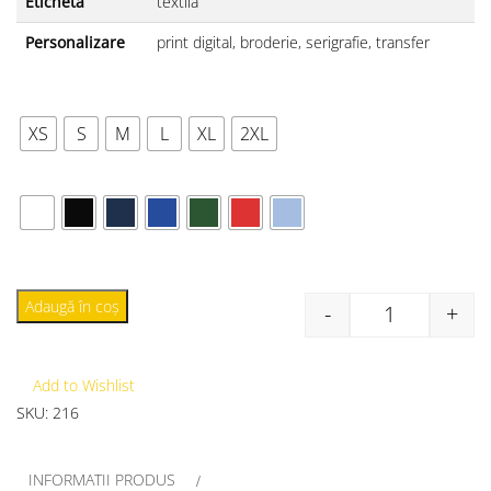
Etichetă
textilă
Personalizare
print digital, broderie, serigrafie, transfer
MĂRIME
XS
S
M
L
XL
2XL
CULOARE
Adaugă în coș
-
+
Add to Wishlist
SKU:
216
INFORMATII PRODUS