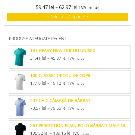
59.47
lei
–
62.97
lei
TVA inclus
Selectează opțiunile
PRODUSE ADAUGATE RECENT
137 HEAVY NEW TRICOU UNISEX
31.41
lei
–
45.87
lei
TVA inclus
100 CLASSIC TRICOU DE COPII
17.10
lei
–
19.12
lei
TVA inclus
207 CHIC CĂMAŞĂ DE BĂRBAŢI
70.57
lei
–
79.65
lei
TVA inclus
251 PERFECTION PLAIN POLO BĂRBAŢI MALFINI
135.52
lei
–
139.15
lei
TVA inclus