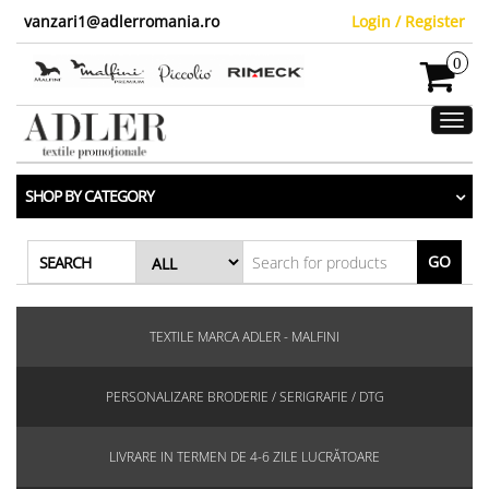
vanzari1@adlerromania.ro
Login / Register
0
Toggl
navig
SHOP BY CATEGORY
GO
SEARCH
TEXTILE MARCA ADLER - MALFINI
PERSONALIZARE BRODERIE / SERIGRAFIE / DTG
LIVRARE IN TERMEN DE 4-6 ZILE LUCRĂTOARE