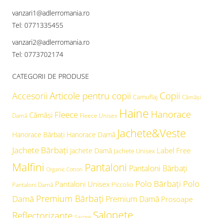
vanzari1@adlerromania.ro
Tel: 0771335455
vanzari2@adlerromania.ro
Tel: 0773702174
CATEGORII DE PRODUSE
Articole pentru copii
Copii
Accesorii
Camuflaj
Cămăşi
Haine
Hanorace
Fleece
Cămăși
Damă
Fleece Unisex
Jachete&Veste
Hanorace Bărbați
Hanorace Damă
Jachete Bărbați
Label Free
Jachete Damă
Jachete Unisex
Malfini
Pantaloni
Pantaloni Bărbați
Organic Cotton
Polo Bărbați
Polo
Pantaloni Unisex
Piccolio
Pantaloni Damă
Premium Bărbați
Damă
Premium Damă
Prosoape
Salopete
Reflectorizante
Sacoșe