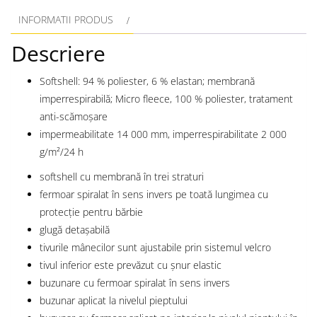
INFORMATII PRODUS
Descriere
Softshell: 94 % poliester, 6 % elastan; membrană
imperrespirabilă; Micro fleece, 100 % poliester, tratament
anti-scămoșare
impermeabilitate 14 000 mm, imperrespirabilitate 2 000
g/m²/24 h
softshell cu membrană în trei straturi
fermoar spiralat în sens invers pe toată lungimea cu
protecție pentru bărbie
glugă detașabilă
tivurile mânecilor sunt ajustabile prin sistemul velcro
tivul inferior este prevăzut cu șnur elastic
buzunare cu fermoar spiralat în sens invers
buzunar aplicat la nivelul pieptului