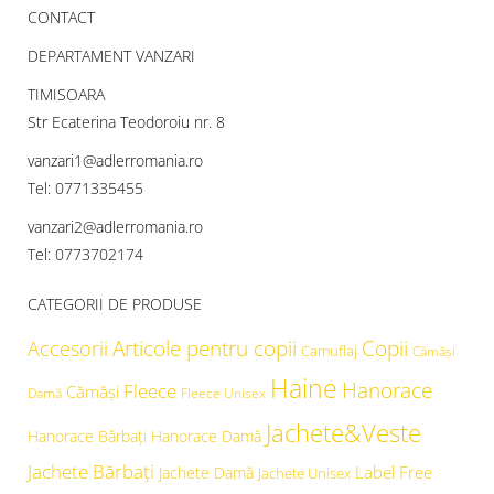
CONTACT
DEPARTAMENT VANZARI
TIMISOARA
Str Ecaterina Teodoroiu nr. 8
vanzari1@adlerromania.ro
Tel: 0771335455
vanzari2@adlerromania.ro
Tel: 0773702174
CATEGORII DE PRODUSE
Articole pentru copii
Copii
Accesorii
Camuflaj
Cămăşi
Haine
Hanorace
Fleece
Cămăși
Damă
Fleece Unisex
Jachete&Veste
Hanorace Bărbați
Hanorace Damă
Jachete Bărbați
Label Free
Jachete Damă
Jachete Unisex