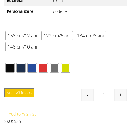
Etichetă
textilă
Personalizare
broderie
MĂRIME
158 cm/12 ani
122 cm/6 ani
134 cm/8 ani
146 cm/10 ani
CULOARE
Adaugă în coș
-
+
Add to Wishlist
SKU:
535