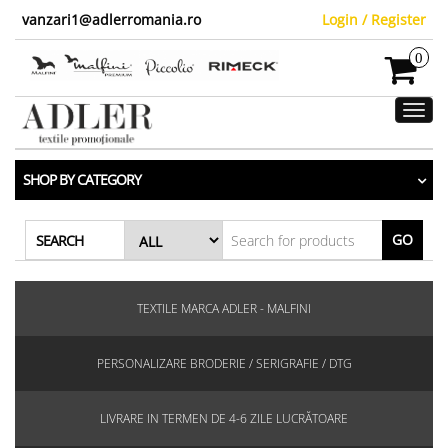
vanzari1@adlerromania.ro
Login / Register
0
Toggl
navig
SHOP BY CATEGORY
GO
SEARCH
TEXTILE MARCA ADLER - MALFINI
PERSONALIZARE BRODERIE / SERIGRAFIE / DTG
LIVRARE IN TERMEN DE 4-6 ZILE LUCRĂTOARE