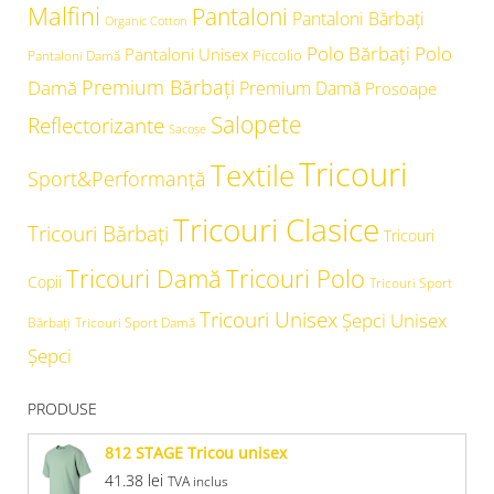
Malfini
Pantaloni
Pantaloni Bărbați
Organic Cotton
Polo Bărbați
Polo
Pantaloni Unisex
Piccolio
Pantaloni Damă
Premium Bărbați
Damă
Premium Damă
Prosoape
Salopete
Reflectorizante
Sacoșe
Tricouri
Textile
Sport&Performanță
Tricouri Clasice
Tricouri Bărbați
Tricouri
Tricouri Damă
Tricouri Polo
Copii
Tricouri Sport
Tricouri Unisex
Şepci Unisex
Bărbați
Tricouri Sport Damă
Șepci
PRODUSE
812 STAGE Tricou unisex
41.38
lei
TVA inclus