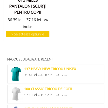
613 MILES
PANTALONI SCURŢI
PENTRU COPII
36.39
lei
–
37.16
lei
TVA
inclus
Selectează opțiunile
PRODUSE ADAUGATE RECENT
137 HEAVY NEW TRICOU UNISEX
31.41
lei
–
45.87
lei
TVA inclus
100 CLASSIC TRICOU DE COPII
17.10
lei
–
19.12
lei
TVA inclus