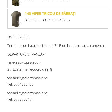
143 VIPER TRICOU DE BĂRBAŢI
37.00
lei
–
39.14
lei
TVA inclus
DATE LIVRARE
Termenul de livrare este de 4 ZILE de la confirmarea comenzii.
DEPARTAMENT VANZARI
TIMISOARA-ROMANIA
Str Ecaterina Teodoroiu nr. 8
vanzari1@adlerromania.ro
Tel: 0771335455
vanzari2@adlerromania.ro
Tel: 0773702174