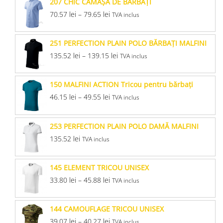
207 CHIC CĂMAŞĂ DE BĂRBAŢI
70.57
lei
–
79.65
lei
TVA inclus
251 PERFECTION PLAIN POLO BĂRBAŢI MALFINI
135.52
lei
–
139.15
lei
TVA inclus
150 MALFINI ACTION Tricou pentru bărbaţi
46.15
lei
–
49.55
lei
TVA inclus
253 PERFECTION PLAIN POLO DAMĂ MALFINI
135.52
lei
TVA inclus
145 ELEMENT TRICOU UNISEX
33.80
lei
–
45.88
lei
TVA inclus
144 CAMOUFLAGE TRICOU UNISEX
39.07
lei
–
40.27
lei
TVA inclus