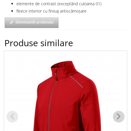
elemente de contrast (exceptând culoarea 01)
fleece interior cu finisaj antiscămoșare
Dimensiunile produsului
Produse similare