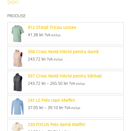
Șepci
PRODUSE
812 STAGE Tricou unisex
41.38
lei
TVA inclus
558 Cross Vestă hibrid pentru damă
243.72
lei
TVA inclus
557 Cross Vestă hibrid pentru bărbaţi
243.72
lei
–
265.50
lei
TVA inclus
241 LS Polo copii Malfini
37.05
lei
–
39.10
lei
TVA inclus
233 FOCUS Polo damă Malfini