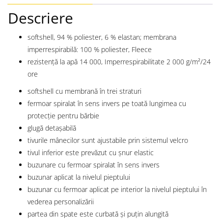
Descriere
softshell, 94 % poliester, 6 % elastan; membrana
imperrespirabilă: 100 % poliester, Fleece
rezistenţă la apă 14 000, Imperrespirabilitate 2 000 g/m²/24
ore
softshell cu membrană în trei straturi
fermoar spiralat în sens invers pe toată lungimea cu
protecţie pentru bărbie
glugă detașabilă
tivurile mânecilor sunt ajustabile prin sistemul velcro
tivul inferior este prevăzut cu șnur elastic
buzunare cu fermoar spiralat în sens invers
buzunar aplicat la nivelul pieptului
buzunar cu fermoar aplicat pe interior la nivelul pieptului în
vederea personalizării
partea din spate este curbată și puţin alungită