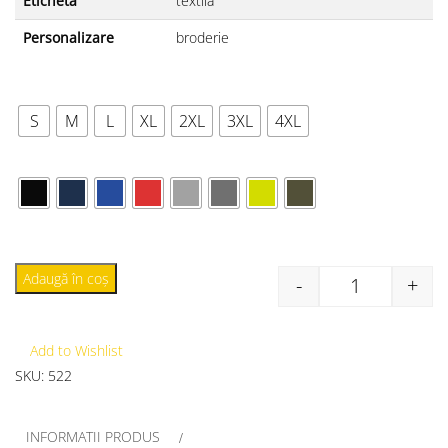
Etichetă
textilă
Personalizare
broderie
MĂRIME
S
M
L
XL
2XL
3XL
4XL
CULOARE
Adaugă în coș
-
+
Add to Wishlist
SKU:
522
INFORMATII PRODUS