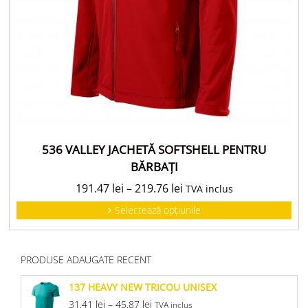
536 VALLEY JACHETĂ SOFTSHELL PENTRU
BĂRBAŢI
191.47
lei
–
219.76
lei
TVA inclus
Selectează opțiunile
PRODUSE ADAUGATE RECENT
137 HEAVY NEW TRICOU UNISEX
31.41
lei
–
45.87
lei
TVA inclus