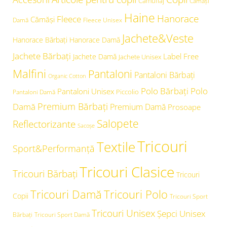
Camuflaj
Cămăşi
Haine
Hanorace
Fleece
Cămăși
Damă
Fleece Unisex
Jachete&Veste
Hanorace Bărbați
Hanorace Damă
Jachete Bărbați
Label Free
Jachete Damă
Jachete Unisex
Malfini
Pantaloni
Pantaloni Bărbați
Organic Cotton
Polo Bărbați
Polo
Pantaloni Unisex
Piccolio
Pantaloni Damă
Premium Bărbați
Damă
Premium Damă
Prosoape
Salopete
Reflectorizante
Sacoșe
Tricouri
Textile
Sport&Performanță
Tricouri Clasice
Tricouri Bărbați
Tricouri
Tricouri Damă
Tricouri Polo
Copii
Tricouri Sport
Tricouri Unisex
Şepci Unisex
Bărbați
Tricouri Sport Damă