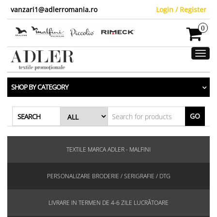
vanzari1@adlerromania.ro
Login / Register
0
Toggl
navig
SHOP BY CATEGORY
GO
SEARCH
TEXTILE MARCA ADLER - MALFINI
PERSONALIZARE BRODERIE / SERIGRAFIE / DTG
LIVRARE IN TERMEN DE 4-6 ZILE LUCRĂTOARE