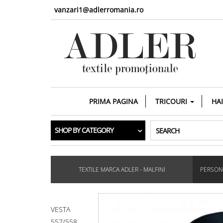
vanzari1@adlerromania.ro
PRIMA PAGINA
TRICOURI
HA
SHOP BY CATEGORY
SEARCH
TEXTILE MARCA ADLER - MALFINI
PERSONA
VESTA
557/558