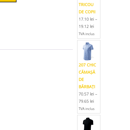
TRICOU
DE COPII
17.10
lei
–
19.12
lei
TVA inclus
207 CHIC
CĂMAŞĂ
DE
BĂRBAŢI
70.57
lei
–
79.65
lei
TVA inclus