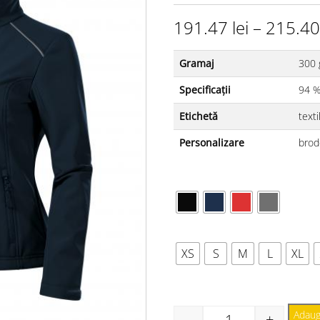
191.47
lei
–
215.4
Gramaj
300 
Specificații
94 %
Etichetă
texti
Personalizare
brod
CULOARE
MĂRIME
XS
S
M
L
XL
Adaug
-
+