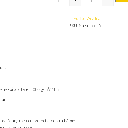
Add to Wishlist
SKU:
Nu se aplică
stan
rrespirabilitate 2 000 g/m²/24 h
turi
e toată lungimea cu protecție pentru bărbie
prin sistemul velcro