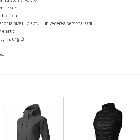
ens invers
ul pieptului
ior la nivelul pieptului în vederea personalizării
r elastic
uțin alungită
oșare