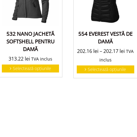
554 EVEREST VESTĂ DE
532 NANO JACHETĂ
DAMĂ
SOFTSHELL PENTRU
DAMĂ
202.16
lei
–
202.17
lei
TVA
313.22
lei
TVA inclus
inclus
Selectează opțiunile
Selectează opțiunile