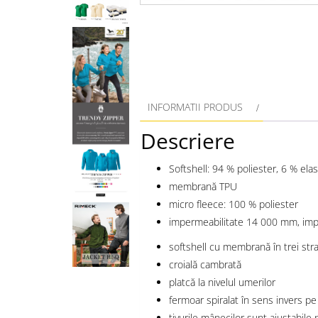
INFORMATII PRODUS
Descriere
Softshell: 94 % poliester, 6 % ela
membrană TPU
micro fleece: 100 % poliester
impermeabilitate 14 000 mm, impe
softshell cu membrană în trei stra
croială cambrată
platcă la nivelul umerilor
fermoar spiralat în sens invers p
tivurile mânecilor sunt ajustabile 