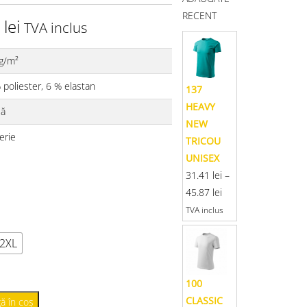
RECENT
0
lei
TVA inclus
g/m²
 poliester, 6 % elastan
137
HEAVY
lă
NEW
erie
TRICOU
UNISEX
31.41
lei
–
45.87
lei
TVA inclus
2XL
100
CLASSIC
ă în coș