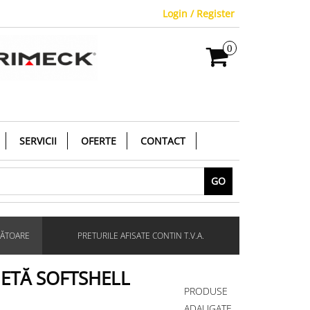
Login / Register
0
SERVICII
OFERTE
CONTACT
GO
RĂTOARE
PRETURILE AFISATE CONTIN T.V.A.
HETĂ SOFTSHELL
PRODUSE
ADAUGATE