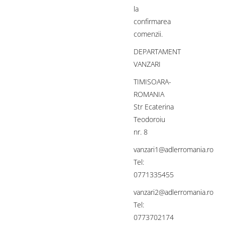
la
confirmarea
comenzii.
DEPARTAMENT
VANZARI
TIMISOARA-
ROMANIA
Str Ecaterina
Teodoroiu
nr. 8
vanzari1@adlerromania.ro
Tel:
0771335455
vanzari2@adlerromania.ro
Tel:
0773702174