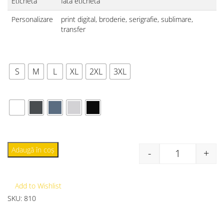
Etichetă
fata eticheta
Personalizare
print digital, broderie, serigrafie, sublimare,
transfer
MĂRIME
S
M
L
XL
2XL
3XL
CULOARE
Adaugă în coș
-
+
Add to Wishlist
SKU:
810