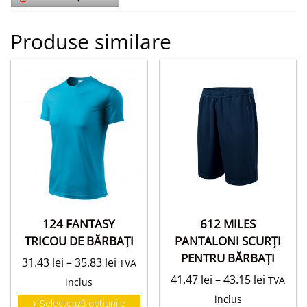
Produse similare
124 FANTASY
612 MILES
TRICOU DE BĂRBAŢI
PANTALONI SCURŢI
PENTRU BĂRBAŢI
31.43
lei
–
35.83
lei
TVA
41.47
lei
–
43.15
lei
TVA
inclus
inclus
Selectează opțiunile