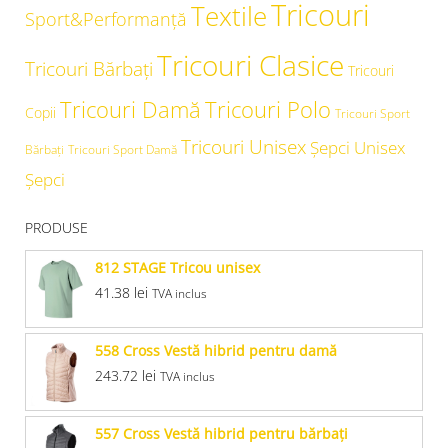
Tricouri
Textile
Sport&Performanță
Tricouri Clasice
Tricouri Bărbați
Tricouri
Tricouri Damă
Tricouri Polo
Copii
Tricouri Sport
Tricouri Unisex
Şepci Unisex
Bărbați
Tricouri Sport Damă
Șepci
PRODUSE
812 STAGE Tricou unisex
41.38
lei
TVA inclus
558 Cross Vestă hibrid pentru damă
243.72
lei
TVA inclus
557 Cross Vestă hibrid pentru bărbaţi