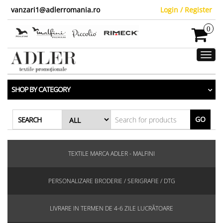
vanzari1@adlerromania.ro
Login / Register
0
Toggl
navig
SHOP BY CATEGORY
GO
SEARCH
TEXTILE MARCA ADLER - MALFINI
PERSONALIZARE BRODERIE / SERIGRAFIE / DTG
LIVRARE IN TERMEN DE 4-6 ZILE LUCRĂTOARE