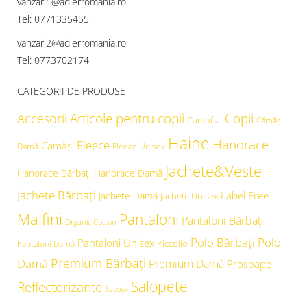
vanzari1@adlerromania.ro
Tel: 0771335455
vanzari2@adlerromania.ro
Tel: 0773702174
CATEGORII DE PRODUSE
Articole pentru copii
Copii
Accesorii
Camuflaj
Cămăşi
Haine
Hanorace
Fleece
Cămăși
Damă
Fleece Unisex
Jachete&Veste
Hanorace Bărbați
Hanorace Damă
Jachete Bărbați
Label Free
Jachete Damă
Jachete Unisex
Malfini
Pantaloni
Pantaloni Bărbați
Organic Cotton
Polo Bărbați
Polo
Pantaloni Unisex
Piccolio
Pantaloni Damă
Premium Bărbați
Damă
Premium Damă
Prosoape
Salopete
Reflectorizante
Sacoșe