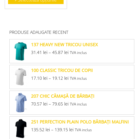
PRODUSE ADAUGATE RECENT
137 HEAVY NEW TRICOU UNISEX
31.41
lei
–
45.87
lei
TVA inclus
100 CLASSIC TRICOU DE COPII
17.10
lei
–
19.12
lei
TVA inclus
207 CHIC CĂMAŞĂ DE BĂRBAŢI
70.57
lei
–
79.65
lei
TVA inclus
251 PERFECTION PLAIN POLO BĂRBAŢI MALFINI
135.52
lei
–
139.15
lei
TVA inclus