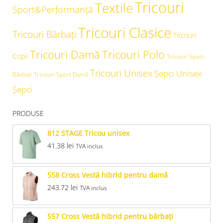
Tricouri
Textile
Sport&Performanță
Tricouri Clasice
Tricouri Bărbați
Tricouri
Tricouri Damă
Tricouri Polo
Copii
Tricouri Sport
Tricouri Unisex
Şepci Unisex
Bărbați
Tricouri Sport Damă
Șepci
PRODUSE
812 STAGE Tricou unisex
41.38
lei
TVA inclus
558 Cross Vestă hibrid pentru damă
243.72
lei
TVA inclus
557 Cross Vestă hibrid pentru bărbaţi