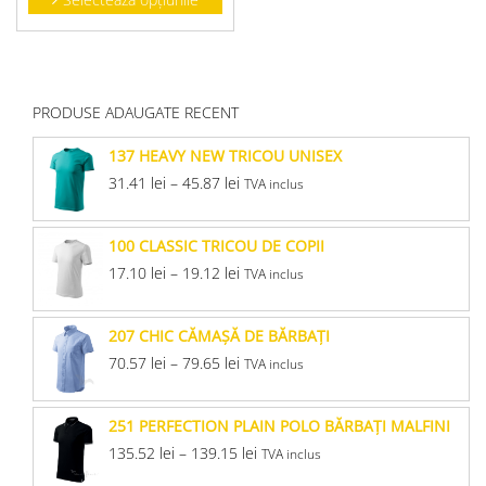
PRODUSE ADAUGATE RECENT
137 HEAVY NEW TRICOU UNISEX
31.41
lei
–
45.87
lei
TVA inclus
100 CLASSIC TRICOU DE COPII
17.10
lei
–
19.12
lei
TVA inclus
207 CHIC CĂMAŞĂ DE BĂRBAŢI
70.57
lei
–
79.65
lei
TVA inclus
251 PERFECTION PLAIN POLO BĂRBAŢI MALFINI
135.52
lei
–
139.15
lei
TVA inclus