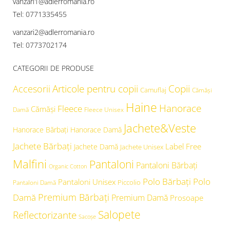
vanzari1@adlerromania.ro
Tel: 0771335455
vanzari2@adlerromania.ro
Tel: 0773702174
CATEGORII DE PRODUSE
Articole pentru copii
Copii
Accesorii
Camuflaj
Cămăşi
Haine
Hanorace
Fleece
Cămăși
Damă
Fleece Unisex
Jachete&Veste
Hanorace Bărbați
Hanorace Damă
Jachete Bărbați
Label Free
Jachete Damă
Jachete Unisex
Malfini
Pantaloni
Pantaloni Bărbați
Organic Cotton
Polo Bărbați
Polo
Pantaloni Unisex
Piccolio
Pantaloni Damă
Premium Bărbați
Damă
Premium Damă
Prosoape
Salopete
Reflectorizante
Sacoșe