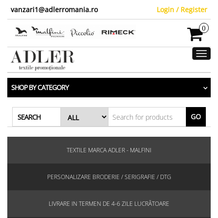
vanzari1@adlerromania.ro
Login / Register
0
Toggl
navig
SHOP BY CATEGORY
GO
SEARCH
TEXTILE MARCA ADLER - MALFINI
PERSONALIZARE BRODERIE / SERIGRAFIE / DTG
LIVRARE IN TERMEN DE 4-6 ZILE LUCRĂTOARE