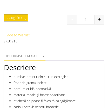
Adaugă în coș
-
+
Add to Wishlist
SKU:
916
INFORMATII PRODUS
Descriere
bumbac obținut din culturi ecologice
frotir de gramaj ridicat
bordură dublă decorativă
material moale și foarte absorbant
etichetă ce poate fi folosită ca agățătoare
cadou potrivit pentru broderie