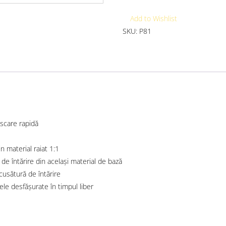
Add to Wishlist
SKU:
P81
scare rapidă
in material raiat 1:1
 de întărire din același material de bază
 cusătură de întărire
cele desfășurate în timpul liber