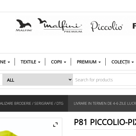
INE
TEXTILE
COPII
PREMIUM
COLECȚII
LIZARE BRODERIE / SERIGRAFIE / DTG
LIVRARE IN TERMEN DE 4-6 ZILE LUC
P81 PICCOLIO-P