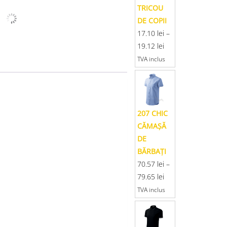
TRICOU
DE COPII
17.10
lei
–
19.12
lei
TVA inclus
207 CHIC
CĂMAŞĂ
DE
BĂRBAŢI
70.57
lei
–
79.65
lei
TVA inclus