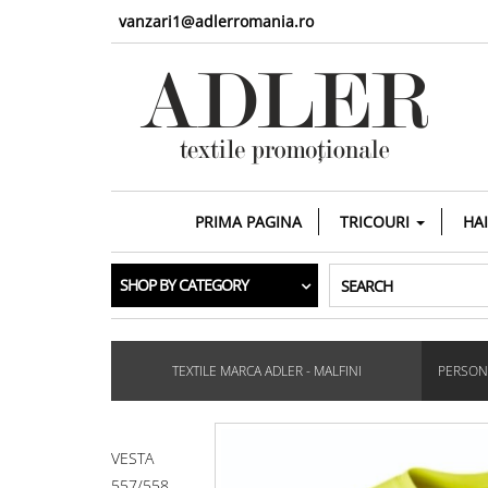
vanzari1@adlerromania.ro
PRIMA PAGINA
TRICOURI
HA
SHOP BY CATEGORY
SEARCH
TEXTILE MARCA ADLER - MALFINI
PERSONA
VESTA
557/558