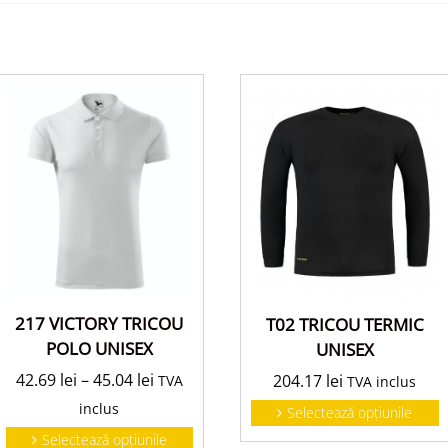
217 VICTORY TRICOU
T02 TRICOU TERMIC
POLO UNISEX
UNISEX
42.69
lei
–
45.04
lei
204.17
lei
TVA
TVA inclus
inclus
Selectează opțiunile
Selectează opțiunile