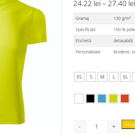
24.22
lei
–
27.40
le
Gramaj
130 g/m²
Specificații
100 % poli
Etichetă
detașabilă
Personalizare
broderie, se
MĂRIME
XS
S
M
L
XL
CULORI
Adaug
-
+