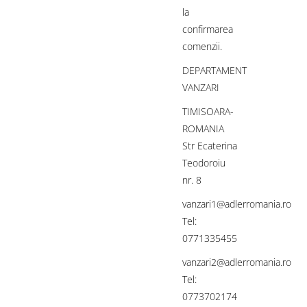
la
confirmarea
comenzii.
DEPARTAMENT
VANZARI
TIMISOARA-
ROMANIA
Str Ecaterina
Teodoroiu
nr. 8
vanzari1@adlerromania.ro
Tel:
0771335455
vanzari2@adlerromania.ro
Tel:
0773702174