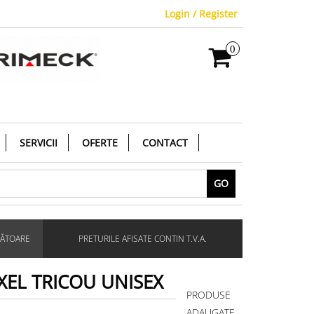
Login / Register
0
SERVICII
OFERTE
CONTACT
GO
RĂTOARE
PRETURILE AFISATE CONTIN T.V.A.
IXEL TRICOU UNISEX
PRODUSE
ADAUGATE