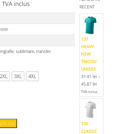
i
TVA inclus
RECENT
ester
137
HEAVY
rigrafie, sublimare, transfer
NEW
TRICOU
UNISEX
2XL
3XL
4XL
31.41
lei
–
45.87
lei
TVA inclus
ă în coș
100
CLASSIC