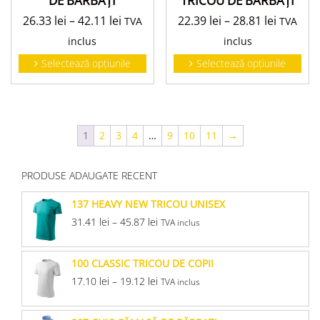
DE BĂRBAŢI
TRICOU DE BĂRBAŢI
26.33
lei
–
42.11
lei
22.39
lei
–
28.81
lei
TVA
TVA
inclus
inclus
Selectează opțiunile
Selectează opțiunile
1
2
3
4
…
9
10
11
→
PRODUSE ADAUGATE RECENT
137 HEAVY NEW TRICOU UNISEX
31.41
lei
–
45.87
lei
TVA inclus
100 CLASSIC TRICOU DE COPII
17.10
lei
–
19.12
lei
TVA inclus