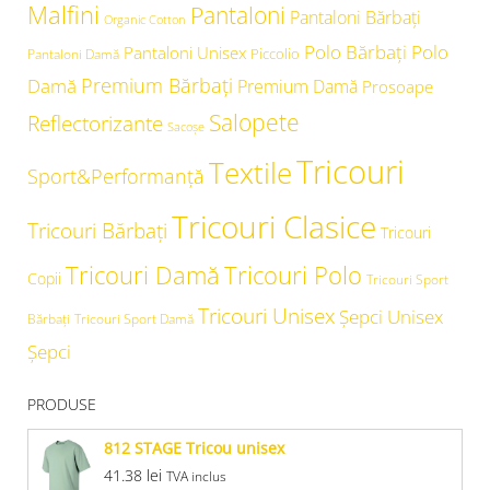
Malfini
Pantaloni
Pantaloni Bărbați
Organic Cotton
Polo Bărbați
Polo
Pantaloni Unisex
Piccolio
Pantaloni Damă
Premium Bărbați
Damă
Premium Damă
Prosoape
Salopete
Reflectorizante
Sacoșe
Tricouri
Textile
Sport&Performanță
Tricouri Clasice
Tricouri Bărbați
Tricouri
Tricouri Damă
Tricouri Polo
Copii
Tricouri Sport
Tricouri Unisex
Şepci Unisex
Bărbați
Tricouri Sport Damă
Șepci
PRODUSE
812 STAGE Tricou unisex
41.38
lei
TVA inclus