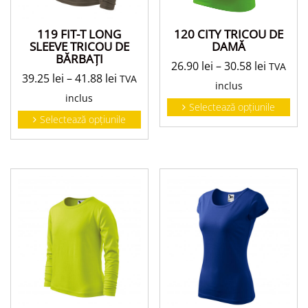
119 FIT-T LONG
120 CITY TRICOU DE
SLEEVE TRICOU DE
DAMĂ
BĂRBAŢI
26.90
lei
–
30.58
lei
TVA
39.25
lei
–
41.88
lei
TVA
inclus
inclus
Selectează opțiunile
Selectează opțiunile