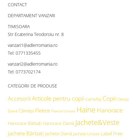
CONTACT
DEPARTAMENT VANZARI
TIMISOARA
Str Ecaterina Teodoroiu nr. 8
vanzari1@adlerromania.ro
Tel: 0771335455
vanzari2@adlerromania.ro
Tel: 0773702174
CATEGORII DE PRODUSE
Articole pentru copii
Copii
Accesorii
Camuflaj
Cămăşi
Haine
Hanorace
Fleece
Cămăși
Damă
Fleece Unisex
Jachete&Veste
Hanorace Bărbați
Hanorace Damă
Jachete Bărbați
Label Free
Jachete Damă
Jachete Unisex