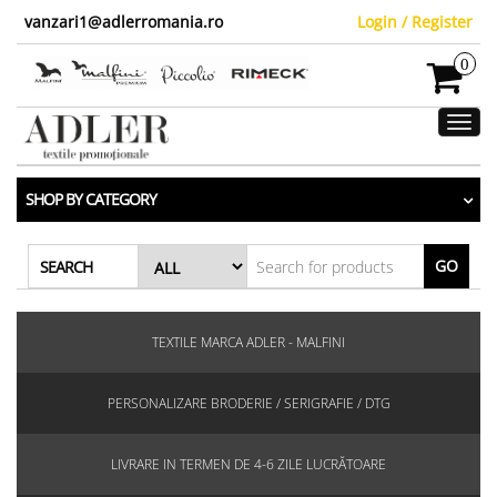
vanzari1@adlerromania.ro
Login / Register
0
Toggl
navig
SHOP BY CATEGORY
GO
SEARCH
TEXTILE MARCA ADLER - MALFINI
PERSONALIZARE BRODERIE / SERIGRAFIE / DTG
LIVRARE IN TERMEN DE 4-6 ZILE LUCRĂTOARE