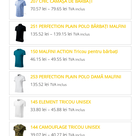
207 CHIC CĂMAŞĂ DE BĂRBAŢI
70.57
lei
–
79.65
lei
TVA inclus
251 PERFECTION PLAIN POLO BĂRBAŢI MALFINI
135.52
lei
–
139.15
lei
TVA inclus
150 MALFINI ACTION Tricou pentru bărbaţi
46.15
lei
–
49.55
lei
TVA inclus
253 PERFECTION PLAIN POLO DAMĂ MALFINI
135.52
lei
TVA inclus
145 ELEMENT TRICOU UNISEX
33.80
lei
–
45.88
lei
TVA inclus
144 CAMOUFLAGE TRICOU UNISEX
39.07
lei
–
40.27
lei
TVA inclus