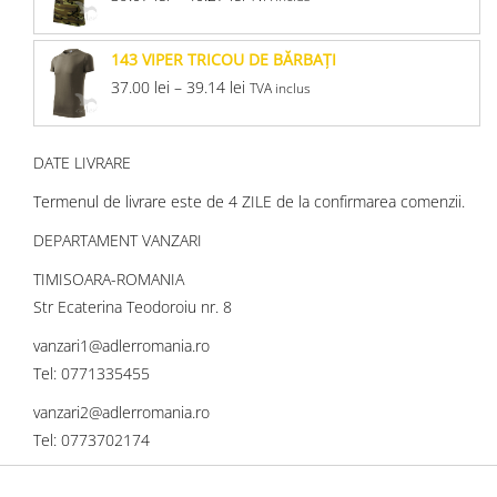
143 VIPER TRICOU DE BĂRBAŢI
37.00
lei
–
39.14
lei
TVA inclus
DATE LIVRARE
Termenul de livrare este de 4 ZILE de la confirmarea comenzii.
DEPARTAMENT VANZARI
TIMISOARA-ROMANIA
Str Ecaterina Teodoroiu nr. 8
vanzari1@adlerromania.ro
Tel: 0771335455
vanzari2@adlerromania.ro
Tel: 0773702174