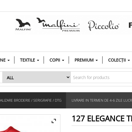
INE
TEXTILE
COPII
PREMIUM
COLECȚII
LIZARE BRODERIE / SERIGRAFIE / DTG
LIVRARE IN TERMEN DE 4-6 ZILE LUC
127 ELEGANCE 