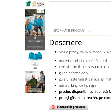
INFORMATII PRODUS
Descriere
Single Jersey, 95 % bumbac, 5 % el
materialul elastic conferă stabilit
croială “slim fit” ce prezintă cusătu
guler în formă de V
gulerul este finisat din acelaşi m
mâneci lungi de tip raglan
produs disponibil cu etichetă
puteți găsi culoarea 39, pe c
Dimensiunile produsului