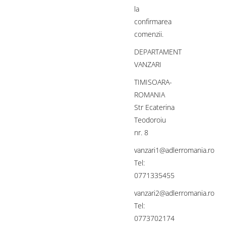
la
confirmarea
comenzii.
DEPARTAMENT
VANZARI
TIMISOARA-
ROMANIA
Str Ecaterina
Teodoroiu
nr. 8
vanzari1@adlerromania.ro
Tel:
0771335455
vanzari2@adlerromania.ro
Tel:
0773702174