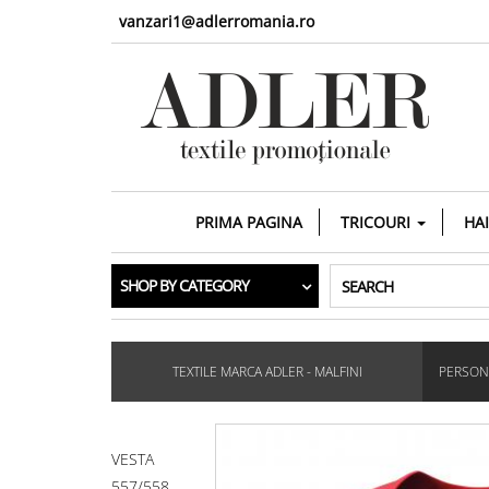
vanzari1@adlerromania.ro
PRIMA PAGINA
TRICOURI
HA
SHOP BY CATEGORY
SEARCH
TEXTILE MARCA ADLER - MALFINI
PERSONA
VESTA
557/558