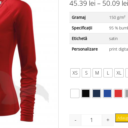
45.39
lei
–
50.09
le
Gramaj
150 g/m²
Specificații
95 % bumb
Etichetă
satin
Personalizare
print digit
MĂRIME
XS
S
M
L
XL
CULOARE
Adaug
-
+