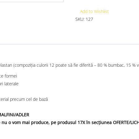
Add to Wishlist
SKU:
127
astan (compoziţia culorii 12 poate să fie diferită – 80 % bumbac, 15 % v
ate formei
ri laterale
aterial precum cel de bază
 MALFINI/ADLER
are nu o vom mai produce, pe produsul 17X în secțiunea OFERTE/LI