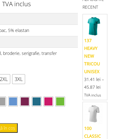
i
TVA inclus
RECENT
ac, 5% elastan
137
HEAVY
al, broderie, serigrafie, transfer
NEW
TRICOU
UNISEX
2XL
3XL
31.41
lei
–
45.87
lei
TVA inclus
ă în coș
100
CLASSIC