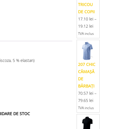
TRICOU
DE COPII
17.10
lei
–
19.12
lei
TVA inclus
iscoza, 5 % elastan)
207 CHIC
CĂMAŞĂ
DE
BĂRBAŢI
70.57
lei
–
79.65
lei
TVA inclus
CHIDARE DE STOC