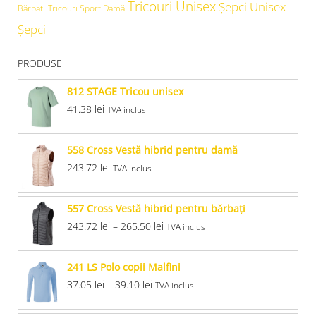
Tricouri Unisex
Şepci Unisex
Bărbați
Tricouri Sport Damă
Șepci
PRODUSE
812 STAGE Tricou unisex
41.38
lei
TVA inclus
558 Cross Vestă hibrid pentru damă
243.72
lei
TVA inclus
557 Cross Vestă hibrid pentru bărbaţi
243.72
lei
–
265.50
lei
TVA inclus
241 LS Polo copii Malfini
37.05
lei
–
39.10
lei
TVA inclus