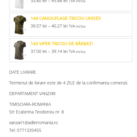
33.80
lei
–
45.88
lei
TVA inclus
144 CAMOUFLAGE TRICOU UNISEX
39.07
lei
–
40.27
lei
TVA inclus
143 VIPER TRICOU DE BĂRBAŢI
37.00
lei
–
39.14
lei
TVA inclus
DATE LIVRARE
Termenul de livrare este de 4 ZILE de la confirmarea comenzii.
DEPARTAMENT VANZARI
TIMISOARA-ROMANIA
Str Ecaterina Teodoroiu nr. 8
vanzari1@adlerromania.ro
Tel: 0771335455