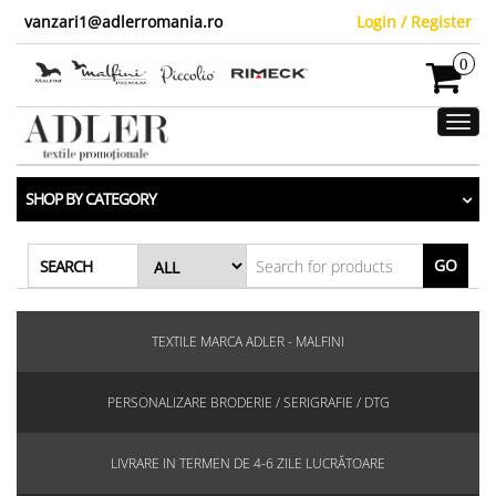
vanzari1@adlerromania.ro
Login / Register
0
Toggl
navig
SHOP BY CATEGORY
GO
SEARCH
TEXTILE MARCA ADLER - MALFINI
PERSONALIZARE BRODERIE / SERIGRAFIE / DTG
LIVRARE IN TERMEN DE 4-6 ZILE LUCRĂTOARE