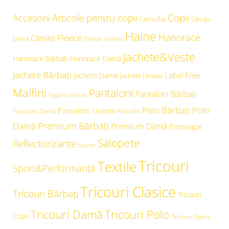
Articole pentru copii
Copii
Accesorii
Camuflaj
Cămăşi
Haine
Hanorace
Fleece
Cămăși
Damă
Fleece Unisex
Jachete&Veste
Hanorace Bărbați
Hanorace Damă
Jachete Bărbați
Label Free
Jachete Damă
Jachete Unisex
Malfini
Pantaloni
Pantaloni Bărbați
Organic Cotton
Polo Bărbați
Polo
Pantaloni Unisex
Piccolio
Pantaloni Damă
Premium Bărbați
Damă
Premium Damă
Prosoape
Salopete
Reflectorizante
Sacoșe
Tricouri
Textile
Sport&Performanță
Tricouri Clasice
Tricouri Bărbați
Tricouri
Tricouri Damă
Tricouri Polo
Copii
Tricouri Sport