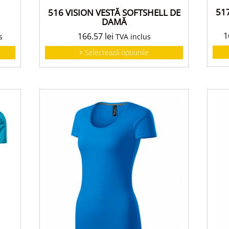
51
516 VISION VESTĂ SOFTSHELL DE
DAMĂ
1
166.57
lei
s
TVA inclus
Selectează opțiunile