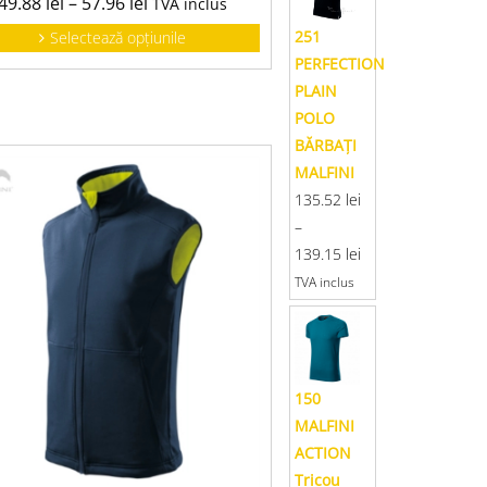
49.88
lei
–
57.96
lei
TVA inclus
251
Selectează opțiunile
PERFECTION
PLAIN
POLO
BĂRBAŢI
MALFINI
135.52
lei
–
139.15
lei
TVA inclus
150
MALFINI
ACTION
Tricou