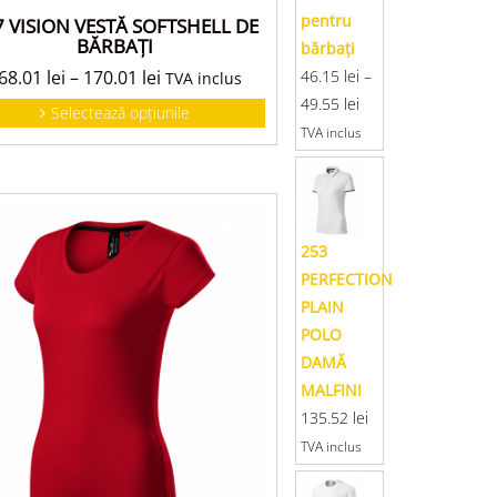
pentru
7 VISION VESTĂ SOFTSHELL DE
BĂRBAŢI
bărbaţi
46.15
lei
–
68.01
lei
–
170.01
lei
TVA inclus
49.55
lei
Selectează opțiunile
TVA inclus
253
PERFECTION
PLAIN
POLO
DAMĂ
MALFINI
135.52
lei
TVA inclus