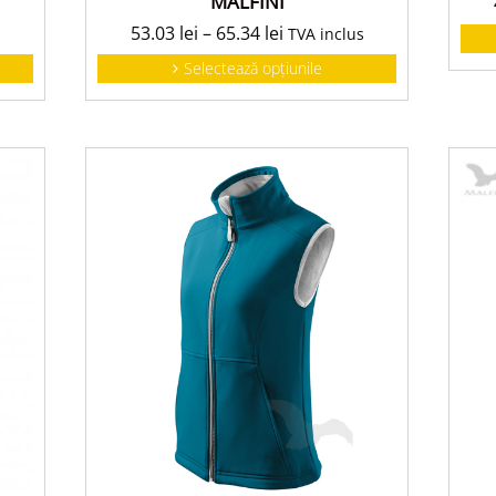
MALFINI
53.03
lei
–
65.34
lei
TVA inclus
s
Selectează opțiunile