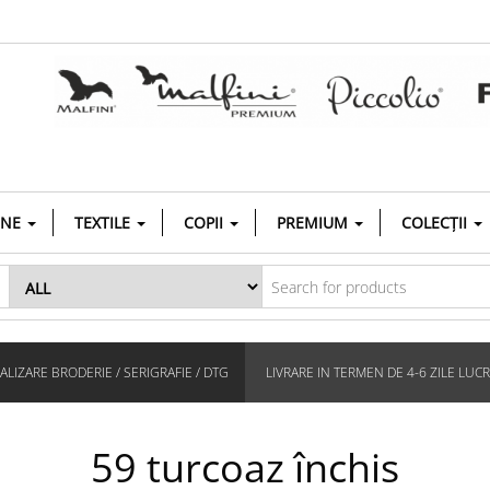
INE
TEXTILE
COPII
PREMIUM
COLECȚII
LIZARE BRODERIE / SERIGRAFIE / DTG
LIVRARE IN TERMEN DE 4-6 ZILE LUC
59 turcoaz închis