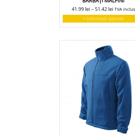
BĂRBAŢI MALFINI
41.99
lei
–
51.42
lei
TVA inclu
Selectează opțiunile