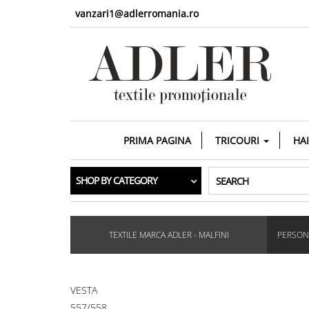
vanzari1@adlerromania.ro
PRIMA PAGINA
TRICOURI
HA
SHOP BY CATEGORY
SEARCH
TEXTILE MARCA ADLER - MALFINI
PERSONA
VESTA
557/558