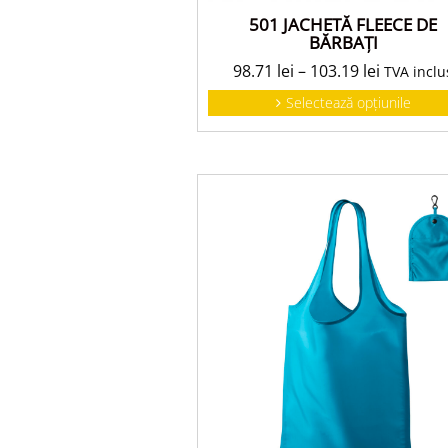
501 JACHETĂ FLEECE DE
BĂRBAŢI
98.71
lei
–
103.19
lei
TVA inclu
Selectează opțiunile