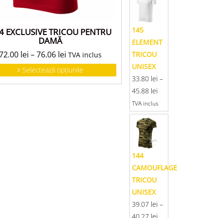
145
4 EXCLUSIVE TRICOU PENTRU
DAMĂ
ELEMENT
72.00
lei
–
76.06
lei
TRICOU
TVA inclus
UNISEX
Selectează opțiunile
33.80
lei
–
45.88
lei
TVA inclus
144
CAMOUFLAGE
TRICOU
UNISEX
39.07
lei
–
40.27
lei