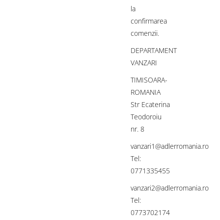
la
confirmarea
comenzii.
DEPARTAMENT
VANZARI
TIMISOARA-
ROMANIA
Str Ecaterina
Teodoroiu
nr. 8
vanzari1@adlerromania.ro
Tel:
0771335455
vanzari2@adlerromania.ro
Tel:
0773702174