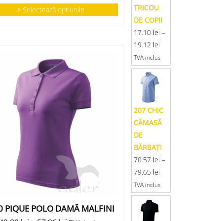
TRICOU
Selectează opțiunile
DE COPII
17.10
lei
–
19.12
lei
TVA inclus
207 CHIC
CĂMAŞĂ
DE
BĂRBAŢI
70.57
lei
–
79.65
lei
TVA inclus
0 PIQUE POLO DAMĂ MALFINI