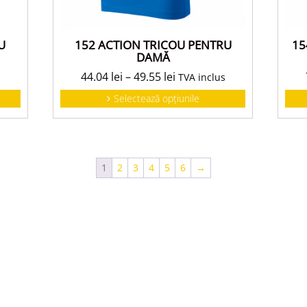
U
152 ACTION TRICOU PENTRU
15
DAMĂ
44.04
lei
–
49.55
lei
TVA inclus
Selectează opțiunile
1
2
3
4
5
6
→