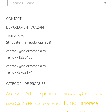
Oricare Culoare
CONTACT
DEPARTAMENT VANZARI
TIMISOARA
Str Ecaterina Teodoroiu nr. 8
vanzari1@adlerromania.ro
Tel: 0771335455
vanzari2@adlerromania.ro
Tel: 0773702174
CATEGORII DE PRODUSE
Articole pentru copii
Copii
Accesorii
Camuflaj
Cămăşi
Haine
Hanorace
Fleece
Cămăși
Damă
Fleece Unisex