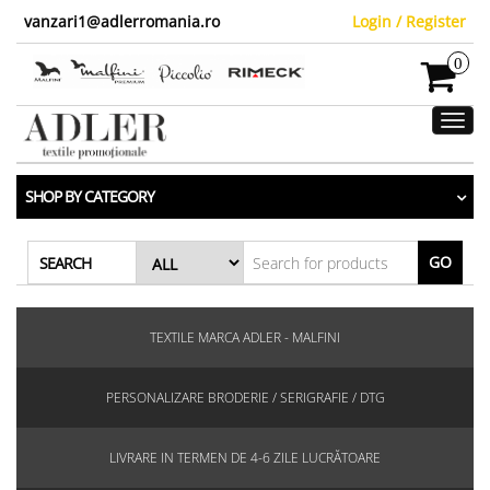
vanzari1@adlerromania.ro
Login / Register
0
Toggl
navig
SHOP BY CATEGORY
GO
SEARCH
TEXTILE MARCA ADLER - MALFINI
PERSONALIZARE BRODERIE / SERIGRAFIE / DTG
LIVRARE IN TERMEN DE 4-6 ZILE LUCRĂTOARE