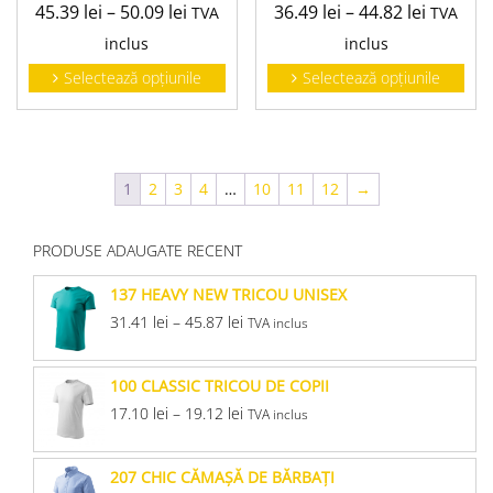
45.39
lei
–
50.09
lei
36.49
lei
–
44.82
lei
TVA
TVA
inclus
inclus
Selectează opțiunile
Selectează opțiunile
1
2
3
4
…
10
11
12
→
PRODUSE ADAUGATE RECENT
137 HEAVY NEW TRICOU UNISEX
31.41
lei
–
45.87
lei
TVA inclus
100 CLASSIC TRICOU DE COPII
17.10
lei
–
19.12
lei
TVA inclus
207 CHIC CĂMAŞĂ DE BĂRBAŢI