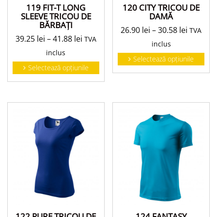
119 FIT-T LONG
120 CITY TRICOU DE
SLEEVE TRICOU DE
DAMĂ
BĂRBAŢI
26.90
lei
–
30.58
lei
TVA
39.25
lei
–
41.88
lei
TVA
inclus
inclus
Selectează opțiunile
Selectează opțiunile
122 PURE TRICOU DE
124 FANTASY