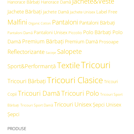
Jachete&Veste
Hanorace Bărbați
Hanorace Damă
Jachete Bărbați
Label Free
Jachete Damă
Jachete Unisex
Malfini
Pantaloni
Pantaloni Bărbați
Organic Cotton
Polo Bărbați
Polo
Pantaloni Unisex
Piccolio
Pantaloni Damă
Premium Bărbați
Damă
Premium Damă
Prosoape
Salopete
Reflectorizante
Sacoșe
Tricouri
Textile
Sport&Performanță
Tricouri Clasice
Tricouri Bărbați
Tricouri
Tricouri Damă
Tricouri Polo
Copii
Tricouri Sport
Tricouri Unisex
Şepci Unisex
Bărbați
Tricouri Sport Damă
Șepci
PRODUSE