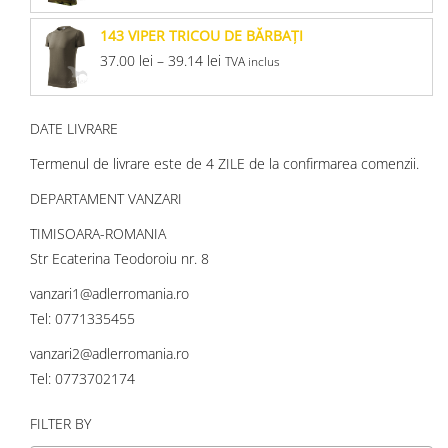
143 VIPER TRICOU DE BĂRBAŢI
37.00
lei
–
39.14
lei
TVA inclus
DATE LIVRARE
Termenul de livrare este de 4 ZILE de la confirmarea comenzii.
DEPARTAMENT VANZARI
TIMISOARA-ROMANIA
Str Ecaterina Teodoroiu nr. 8
vanzari1@adlerromania.ro
Tel: 0771335455
vanzari2@adlerromania.ro
Tel: 0773702174
FILTER BY