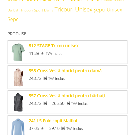
Tricouri Unisex
Şepci Unisex
Bărbați
Tricouri Sport Damă
Șepci
PRODUSE
812 STAGE Tricou unisex
41.38
lei
TVA inclus
558 Cross Vestă hibrid pentru damă
243.72
lei
TVA inclus
557 Cross Vestă hibrid pentru bărbaţi
243.72
lei
–
265.50
lei
TVA inclus
241 LS Polo copii Malfini
37.05
lei
–
39.10
lei
TVA inclus