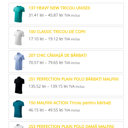
137 HEAVY NEW TRICOU UNISEX
31.41
lei
–
45.87
lei
TVA inclus
100 CLASSIC TRICOU DE COPII
17.10
lei
–
19.12
lei
TVA inclus
207 CHIC CĂMAŞĂ DE BĂRBAŢI
70.57
lei
–
79.65
lei
TVA inclus
251 PERFECTION PLAIN POLO BĂRBAŢI MALFINI
135.52
lei
–
139.15
lei
TVA inclus
150 MALFINI ACTION Tricou pentru bărbaţi
46.15
lei
–
49.55
lei
TVA inclus
253 PERFECTION PLAIN POLO DAMĂ MALFINI