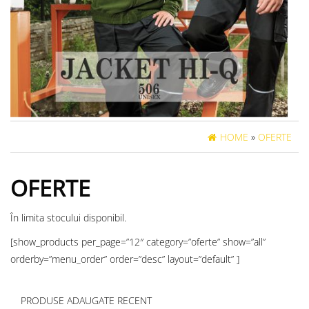
HOME
»
OFERTE
OFERTE
În limita stocului disponibil.
[show_products per_page=”12″ category=”oferte” show=”all”
orderby=”menu_order” order=”desc” layout=”default” ]
PRODUSE ADAUGATE RECENT