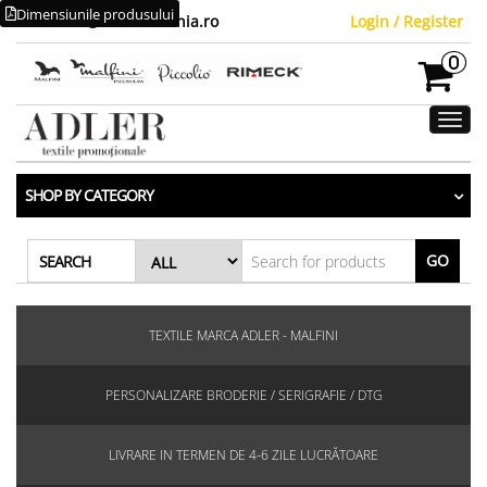
Dimensiunile produsului
vanzari1@adlerromania.ro
Login / Register
0
Toggl
SHOP BY CATEGORY
GO
SEARCH
TEXTILE MARCA ADLER - MALFINI
PERSONALIZARE BRODERIE / SERIGRAFIE / DTG
LIVRARE IN TERMEN DE 4-6 ZILE LUCRĂTOARE