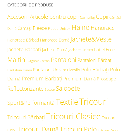
CATEGORII DE PRODUSE
Articole pentru copii
Copii
Accesorii
Camuflaj
Cămăşi
Haine
Hanorace
Fleece
Cămăși
Damă
Fleece Unisex
Jachete&Veste
Hanorace Bărbați
Hanorace Damă
Jachete Bărbați
Label Free
Jachete Damă
Jachete Unisex
Malfini
Pantaloni
Pantaloni Bărbați
Organic Cotton
Polo Bărbați
Polo
Pantaloni Unisex
Piccolio
Pantaloni Damă
Premium Bărbați
Damă
Premium Damă
Prosoape
Salopete
Reflectorizante
Sacoșe
Tricouri
Textile
Sport&Performanță
Tricouri Clasice
Tricouri Bărbați
Tricouri
Tricouri Damă
Tricouri Polo
Copii
Tricouri Sport